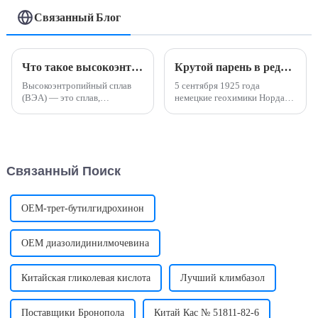
(HEA) CAS 7440-
сплавы (HEA)
Связанный Блог
64-4
Что такое высокоэнтропийные сплавы?
Крутой парень в редких металлах
Высокоэнтропийный сплав
5 сентября 1925 года
(ВЭА) — это сплав,
немецкие геохимики Нордак и
состоящий из пяти или более
Тай Кай открыли новый
металлов в равном или
элемент – «рений». Знаете ли
примерно равном количестве.
вы, что рений и некоторые
Удельная прочность
редкие металлы называют
некоторых
«крутыми парнями»?
Связанный Поиск
высокоэнтропийных сплавов
намного выше, чем у
традиционных...
OEM-трет-бутилгидрохинон
OEM диазолидинилмочевина
Китайская гликолевая кислота
Лучший климбазол
Поставщики Бронопола
Китай Кас № 51811-82-6