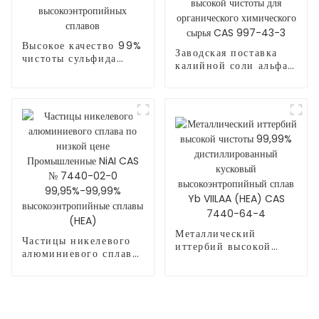
Высокое качество 99%
Заводская поставка
чистоты сульфида
калийной соли альфа-
никеля CAS NO
кетоглутаровой
12035-72-2
кислоты высокой
высокоэнтропийных
чистоты для
сплавов
органического
химического сырья
CAS 997-43-3
Металлический
Частицы никелевого
иттербий высокой
алюминиевого сплава
чистоты 99,99%
по низкой цене
дистиллированный
Промышленные NiAI
кусковый
CAS № 7440-02-0
высокоэнтропийный
99,95%-99,99%
сплав Yb VIILAA
высокоэнтропийные