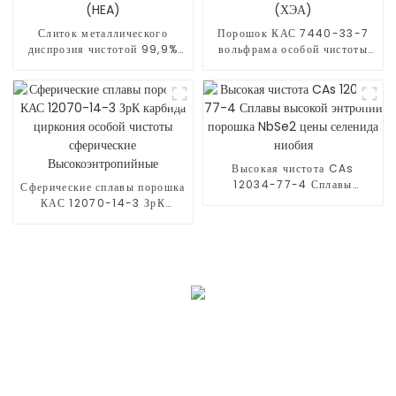
Слиток металлического
Порошок КАС 7440-33-7
диспрозия чистотой 99,9%
вольфрама особой чистоты
CAS 7429-91-6 по
чистоты 99,9999% с в
заводской цене, сплавы с
наличии высокоэнтропийными
высокой энтропией (HEA)
сплавами (ХЭА)
Высокая чистота CAs
12034-77-4 Сплавы
Сферические сплавы порошка
высокой энтропии порошка
КАС 12070-14-3 ЗрК
NbSe2 цены селенида ниобия
карбида циркония особой
чистоты сферические
Высокоэнтропийные