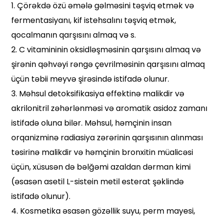
1. Çörəkdə özü əmələ gəlməsini təşviq etmək və
fermentasiyanı, kif istehsalını təşviq etmək,
qocalmanın qarşısını almaq və s.
2. C vitamininin oksidləşməsinin qarşısını almaq və
şirənin qəhvəyi rəngə çevrilməsinin qarşısını almaq
üçün təbii meyvə şirəsində istifadə olunur.
3. Məhsul detoksifikasiya effektinə malikdir və
akrilonitril zəhərlənməsi və aromatik asidoz zamanı
istifadə oluna bilər. Məhsul, həmçinin insan
orqanizminə radiasiya zərərinin qarşısının alınması
təsirinə malikdir və həmçinin bronxitin müalicəsi
üçün, xüsusən də bəlğəmi azaldan dərman kimi
(əsasən asetil L-sistein metil esterat şəklində
istifadə olunur).
4. Kosmetika əsasən gözəllik suyu, perm mayesi,