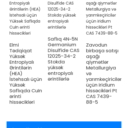
Saflıq 4N~5N
Y
Germanium
M
Elmi
Zavodun
Disulfide CAS
S
Tədqiqat
birbaşa satışı
12025-34-2
A
Yüksək
aşağı
Stokda
S
Entropiyalı
qiymətlər
yüksək
N
Ərintilərin
Metallurgiya
entropiyalı
Y
(HEA)
və
ərintilərlə
E
İstehsalı üçün
yarımkeçiricilər
A
Yüksək
üçün iridium
Saflıqda CuIn
hissəcikləri Pt
ərinti
CAS 7439-
hissəcikləri
88-5