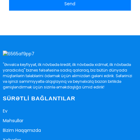
Send
"Əvvəlcə keyfiyyət, ilk növbədə kredit, ilk növbədə xidmət, ilk növbədə
yaradıcılıq" biznes fəlsəfəsinə sadiq qalaraq, biz bütün dünyada
müştərilərin tələblərini ödəmək üçün əlimizdən gələni edirik. Səfərinizi
və işinizi səmimiyyətlə alqışlayırıq və beynəlxalq bazarı birlikdə
genişləndirmək üçün sizinlə əməkdaşlığa ümid edirik!
SÜRƏTLI BAĞLANTILAR
Ev
Məhsullar
Bizim Haqqımızda
Xəbərlər