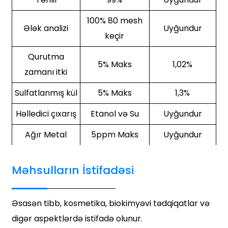
100% 80 mesh
Ələk analizi
Uyğundur
keçir
Qurutma
5% Maks
1,02%
zamanı itki
Sulfatlanmış kül
5% Maks
1,3%
Həlledici çıxarış
Etanol və Su
Uyğundur
Ağır Metal
5ppm Maks
Uyğundur
Məhsulların İstifadəsi
Əsasən tibb, kosmetika, biokimyəvi tədqiqatlar və
digər aspektlərdə istifadə olunur.