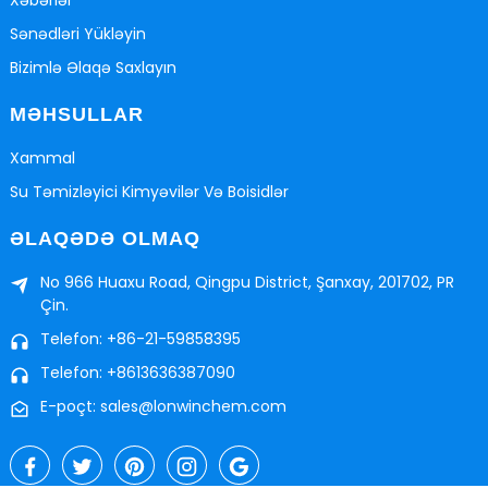
Sənədləri Yükləyin
Bizimlə Əlaqə Saxlayın
MƏHSULLAR
Xammal
Su Təmizləyici Kimyəvilər Və Boisidlər
ƏLAQƏDƏ OLMAQ
No 966 Huaxu Road, Qingpu District, Şanxay, 201702, PR
Çin.
Telefon: +86-21-59858395
Telefon: +8613636387090
E-poçt: sales@lonwinchem.com