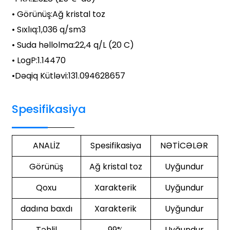
• Görünüş:
Ağ kristal toz
• Sıxlıq:
1,036 q/sm3
• Suda həllolma:
22,4 q/L (20 C)
• LogP:
1.14470
•
Dəqiq Kütləvi
:
131.094628657
Spesifikasiya
ANALİZ
Spesifikasiya
NƏTİCƏLƏR
Görünüş
Ağ kristal toz
Uyğundur
Qoxu
Xarakterik
Uyğundur
dadına baxdı
Xarakterik
Uyğundur
Təhlil
99%
Uyğundur