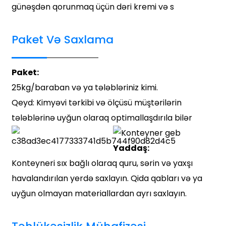
günəşdən qorunmaq üçün dəri kremi və s
Paket Və Saxlama
Paket:
25kg/baraban və ya tələbləriniz kimi.
Qeyd: Kimyəvi tərkibi və ölçüsü müştərilərin
tələblərinə uyğun olaraq optimallaşdırıla bilər
Yaddaş:
Konteyneri sıx bağlı olaraq quru, sərin və yaxşı
havalandırılan yerdə saxlayın. Qida qabları və ya
uyğun olmayan materiallardan ayrı saxlayın.