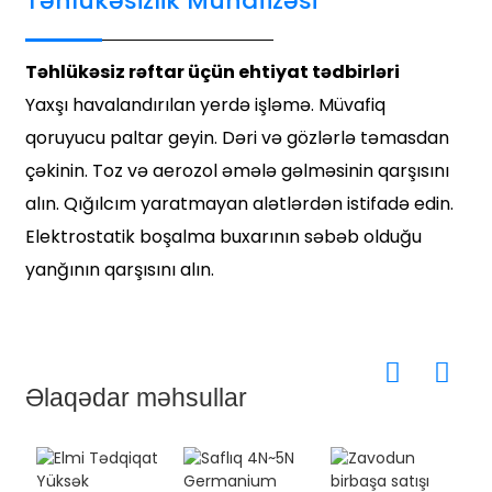
Təhlükəsizlik Mühafizəsi
Təhlükəsiz rəftar üçün ehtiyat tədbirləri
Yaxşı havalandırılan yerdə işləmə. Müvafiq
qoruyucu paltar geyin. Dəri və gözlərlə təmasdan
çəkinin. Toz və aerozol əmələ gəlməsinin qarşısını
alın. Qığılcım yaratmayan alətlərdən istifadə edin.
Elektrostatik boşalma buxarının səbəb olduğu
yanğının qarşısını alın.
Əlaqədar məhsullar