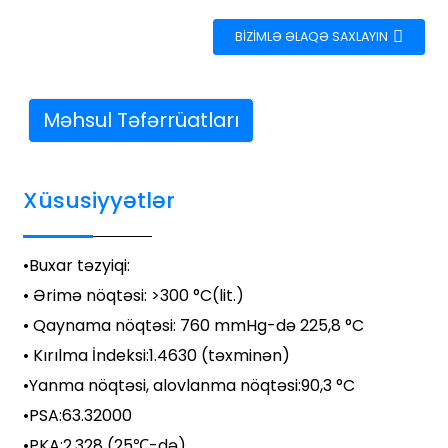
BIZIMLƏ ƏLAQƏ SAXLAYIN
Məhsul Təfərrüatları
Xüsusiyyətlər
•
Buxar təzyiqi
:
• Ərimə nöqtəsi: >300 °C(lit.)
• Qaynama nöqtəsi: 760 mmHg-də 225,8 °C
• Kırılma İndeksi:
1.4630 (təxminən)
•
Yanma nöqtəsi, alovlanma nöqtəsi
:
90,3 °C
•
PSA
:
63.32000
•
PKA
:
2.328 (25℃-də)