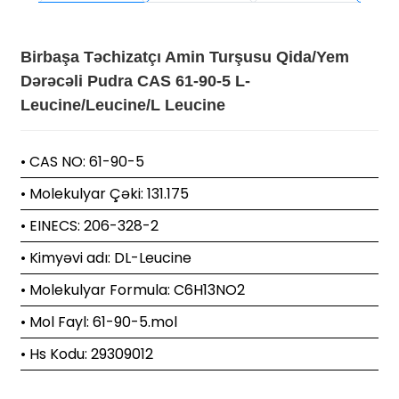
Birbaşa Təchizatçı Amin Turşusu Qida/Yem
Dərəcəli Pudra CAS 61-90-5 L-
Leucine/Leucine/L Leucine
• CAS NO: 61-90-5
• Molekulyar Çəki: 131.175
• EINECS: 206-328-2
• Kimyəvi adı: DL-Leucine
• Molekulyar Formula: C6H13NO2
• Mol Fayl: 61-90-5.mol
• Hs Kodu: 29309012