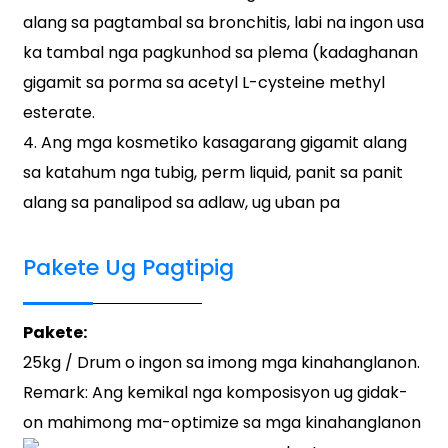
alang sa pagtambal sa bronchitis, labi na ingon usa
ka tambal nga pagkunhod sa plema (kadaghanan
gigamit sa porma sa acetyl L-cysteine ​​​​methyl
esterate.
4. Ang mga kosmetiko kasagarang gigamit alang
sa katahum nga tubig, perm liquid, panit sa panit
alang sa panalipod sa adlaw, ug uban pa
Pakete Ug Pagtipig
Pakete:
25kg / Drum o ingon sa imong mga kinahanglanon.
Remark: Ang kemikal nga komposisyon ug gidak-
on mahimong ma-optimize sa mga kinahanglanon