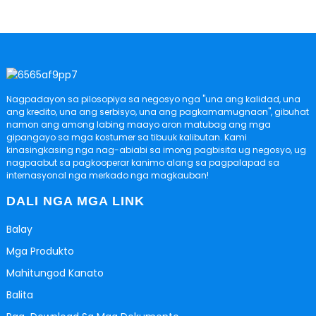
Nagpadayon sa pilosopiya sa negosyo nga "una ang kalidad, una
ang kredito, una ang serbisyo, una ang pagkamamugnaon", gibuhat
namon ang among labing maayo aron matubag ang mga
gipangayo sa mga kostumer sa tibuuk kalibutan. Kami
kinasingkasing nga nag-abiabi sa imong pagbisita ug negosyo, ug
nagpaabut sa pagkooperar kanimo alang sa pagpalapad sa
internasyonal nga merkado nga magkauban!
DALI NGA MGA LINK
Balay
Mga Produkto
Mahitungod Kanato
Balita