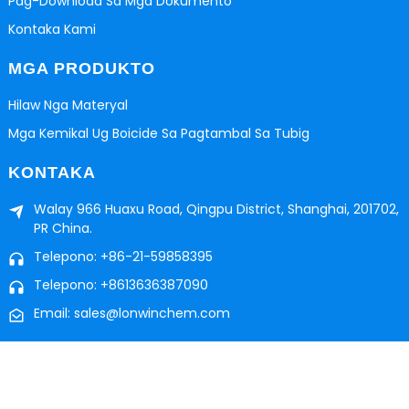
Pag-Download Sa Mga Dokumento
Kontaka Kami
MGA PRODUKTO
Hilaw Nga Materyal
Mga Kemikal Ug Boicide Sa Pagtambal Sa Tubig
KONTAKA
Walay 966 Huaxu Road, Qingpu District, Shanghai, 201702,
PR China.
Telepono: +86-21-59858395
Telepono: +8613636387090
Email: sales@lonwinchem.com