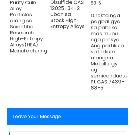
S
Disulfide CAS
Purity CuIn
M
12025-34-2
Alloy
S
Uban sa
Particles
Direkta nga
A
Stock High-
alang sa
pagbaligya
S
Entropy Alloys
Scientific
sa pabrika
N
Research
mas mubu
H
High-Entropy
nga presyo
A
Alloys(HEA)
Ang partikulo
Manufacturing
sa Iridium
alang sa
Metallurgy
ug
semiconductor
Pt CAS 7439-
88-5
Leave Your Message