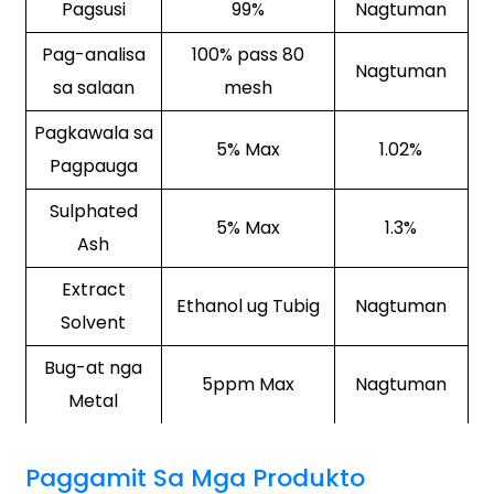
Pagsusi
99%
Nagtuman
Pag-analisa
100% pass 80
Nagtuman
sa salaan
mesh
Pagkawala sa
5% Max
1.02%
Pagpauga
Sulphated
5% Max
1.3%
Ash
Extract
Ethanol ug Tubig
Nagtuman
Solvent
Bug-at nga
5ppm Max
Nagtuman
Metal
Paggamit Sa Mga Produkto