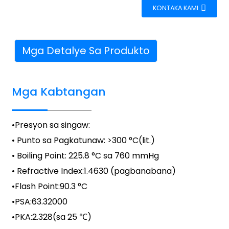
KONTAKA KAMI
Mga Detalye Sa Produkto
Mga Kabtangan
•
Presyon sa singaw
:
• Punto sa Pagkatunaw: >300 °C(lit.)
• Boiling Point: 225.8 °C sa 760 mmHg
• Refractive Index:
1.4630 (pagbanabana)
•
Flash Point
:
90.3 °C
•
PSA
:
63.32000
•
PKA
:
2.328(sa 25 ℃)