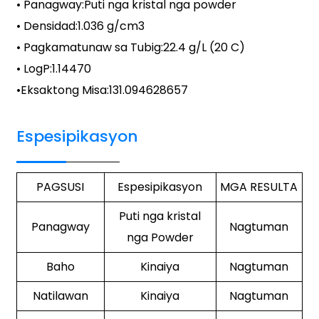
• Panagway:
Puti nga kristal nga powder
• Densidad:
1.036 g/cm3
• Pagkamatunaw sa Tubig:
22.4 g/L (20 C)
• LogP:
1.14470
•
Eksaktong Misa
:
131.094628657
Espesipikasyon
PAGSUSI
Espesipikasyon
MGA RESULTA
Puti nga kristal
Panagway
Nagtuman
nga Powder
Baho
Kinaiya
Nagtuman
Natilawan
Kinaiya
Nagtuman