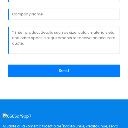
Send
Aliĝante al la komerca filozofio de "kvalito unue, kredito unue, servo