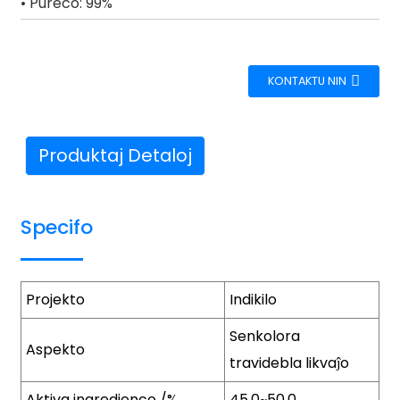
• Pureco: 99%
KONTAKTU NIN
Produktaj Detaloj
Specifo
Projekto
Indikilo
Senkolora
Aspekto
travidebla likvaĵo
Aktiva ingredienco /%
45.0~50.0