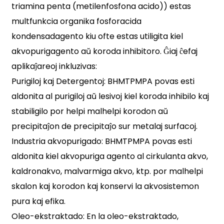
triamina penta (metilenfosfona acido)) estas
multfunkcia organika fosforacida
kondensadagento kiu ofte estas utiligita kiel
akvopurigagento aŭ koroda inhibitoro. Ĝiaj ĉefaj
aplikaĵareoj inkluzivas:
Purigiloj kaj Detergentoj: BHMTPMPA povas esti
aldonita al purigiloj aŭ lesivoj kiel koroda inhibilo kaj
stabiligilo por helpi malhelpi korodon aŭ
precipitaĵon de precipitaĵo sur metalaj surfacoj.
Industria akvopurigado: BHMTPMPA povas esti
aldonita kiel akvopuriga agento al cirkulanta akvo,
kaldronakvo, malvarmiga akvo, ktp. por malhelpi
skalon kaj korodon kaj konservi la akvosistemon
pura kaj efika.
Oleo-ekstraktado: En la oleo-ekstraktado,