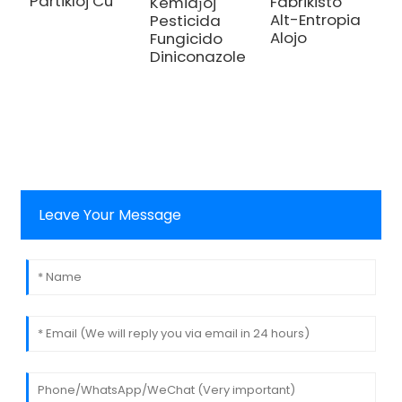
Partikloj Cu
Fabrikisto
Kemiaĵoj
i
Alt-Entropia
Pesticida
a
Alojo
Fungicido
i
Diniconazole
a
E
Leave Your Message