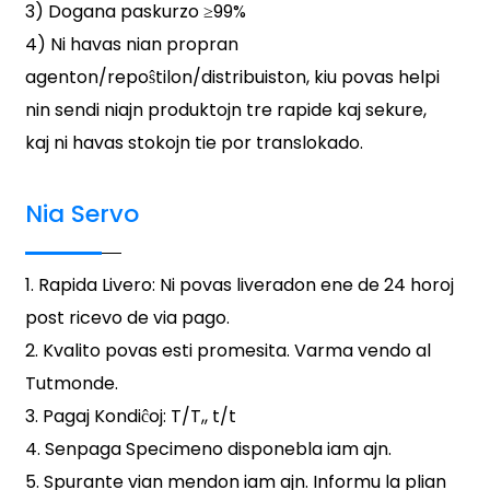
3) Dogana paskurzo ≥99%
4) Ni havas nian propran
agenton/repoŝtilon/distribuiston, kiu povas helpi
nin sendi niajn produktojn tre rapide kaj sekure,
kaj ni havas stokojn tie por translokado.
Nia Servo
1. Rapida Livero: Ni povas liveradon ene de 24 horoj
post ricevo de via pago.
2. Kvalito povas esti promesita. Varma vendo al
Tutmonde.
3. Pagaj Kondiĉoj: T/T,, t/t
4. Senpaga Specimeno disponebla iam ajn.
5. Spurante vian mendon iam ajn. Informu la plian