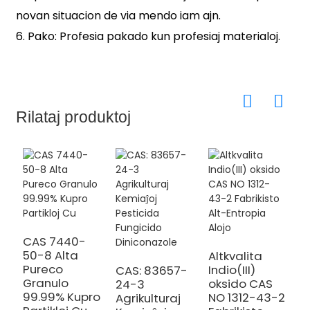
novan situacion de via mendo iam ajn.
6. Pako: Profesia pakado kun profesiaj materialoj.
Rilataj produktoj
CAS 7440-
50-8 Alta
Altkvalita
Pureco
Indio(III)
CAS: 83657-
A
Granulo
oksido CAS
24-3
T
99.99% Kupro
NO 1312-43-2
Agrikulturaj
p