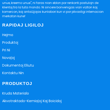
unue, kreemo unue", ni faras nian eblon por renkonti postulojn de
klientoj tra la tuta mondo. Ni sincere bonvenigas vian viziton kaj
komercon, kaj antaŭĝojas kunlabori kun vi por plivastigi internacian
merkaton kune!
RAPIDAJ LIGILOJ
Hejmo
Produktoj
Pri Ni
Novaĵoj
Dokumentoj Elŝutu
Kontaktu Nin
PRODUKTOJ
Kruda Materialo
Akvotraktado-Kemiaĵoj Kaj Boicidoj