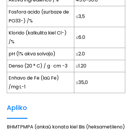
Fosfora acido (surbaze de
≤3,5
PO33-) /%
Klorido (kalkulita kiel Cl-)
≤6.0
/%
pH (1% akva solvaĵo)
≤2.0
Denso (20 ° C) / g · cm -3
≥1.20
Enhavo de Fe (laŭ Fe)
≤35,0
/mg·L-1
Apliko
BHMTPMPA (ankaŭ konata kiel Bis (heksametileno)