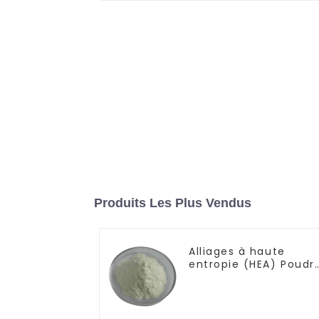
Produits Les Plus Vendus
Alliages à haute
entropie (HEA) Poudr
d'alliage de titane,
zirconium, vanadium,
niobium et
molybdène TiZrVNbM