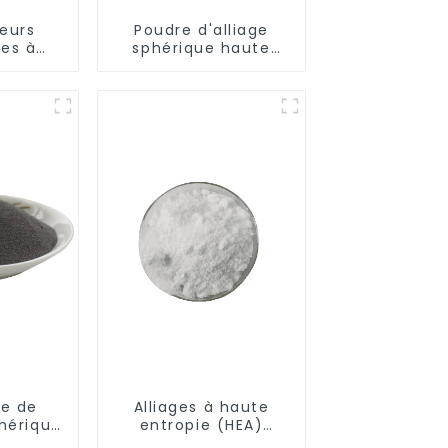
eurs
Poudre d'alliage
es à
sphérique haute
% de
température à base
iméthyl
de nickel M247
e CAS
8-0
e de
Alliages à haute
hérique
entropie (HEA)
-33-7
Niobium Molybdène