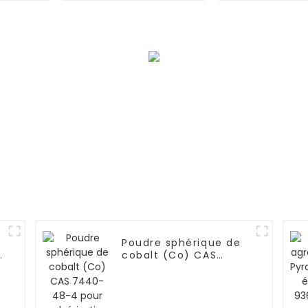
7704-99-6
Poudre sphérique de
e
cobalt (Co) CAS
7440-48-4 pour
pulvérisation
o