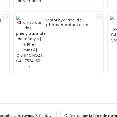
|
Chlorhydrate de L-
phénylalaninate de
méthyle | H-Phe-
OMe.Cl | C10H14ClNO2
| CAS 7524-50-7
Une étude révolutionnaire utilise la cristallographie aux rayons X femtoseconde pour caractériser la structure dynamique 3D des MOF
Qu'est-ce que la fibre de carb