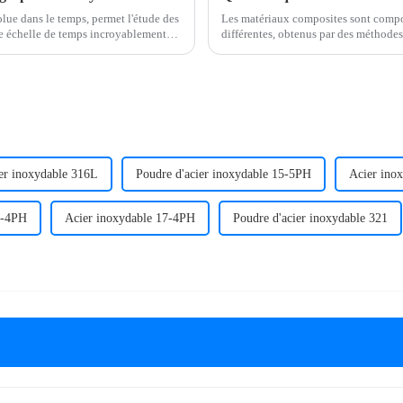
lue dans le temps, permet l'étude des
Les matériaux composites sont compo
e échelle de temps incroyablement
différentes, obtenus par des méthod
de matériaux aux propriétés nouvelles
ier inoxydable 316L
Poudre d'acier inoxydable 15-5PH
Acier ino
7-4PH
Acier inoxydable 17-4PH
Poudre d'acier inoxydable 321