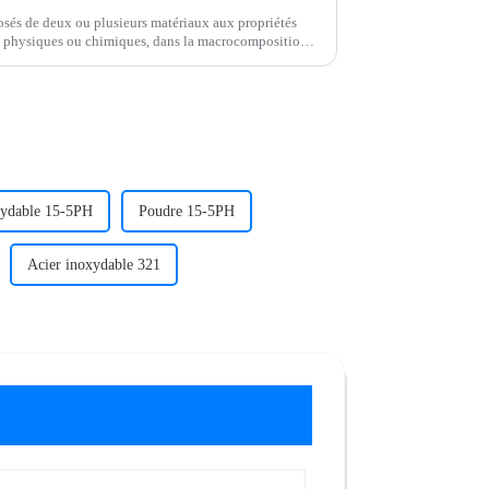
sés de deux ou plusieurs matériaux aux propriétés
es physiques ou chimiques, dans la macrocomposition
. Divers matériaux...
xydable 15-5PH
Poudre 15-5PH
Acier inoxydable 321