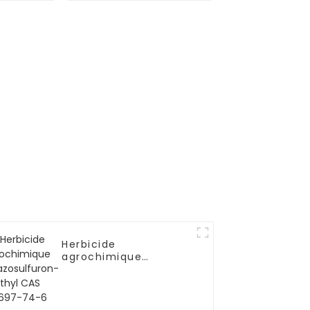
Tantale Tungstène
Aluminium Alliage
Poudre NbMoTaWAl
Herbicide
agrochimique
Pyrazosulfuron-éthyl
CAS 93697-74-6