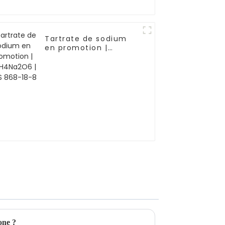
Tartrate de sodium
en promotion |
C4H4Na2O6 | CAS
868-18-8
one ?