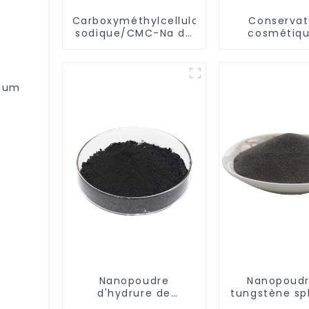
Carboxyméthylcellulose
Conservat
sodique/CMC-Na de
cosmétiqu
qualité industrielle,
rincer 55 
prix de gros, pour
diméthylold
teinture textile, CAS
hydantoïn
9004-32-4
6440-5
dium
Nanopoudre
Nanopoudr
d'hydrure de
tungstène sp
zirconium ZrH CAS
W CAS 7440