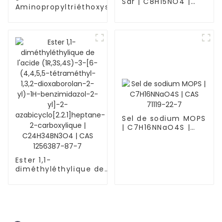
Sar | C8H15NO4 |
Aminopropyltriéthoxysilane
CAS 13734-36-6
| C9H23NO3Si | CAS 1948-
33-0
Sel de sodium MOPS
| C7H16NNaO4S |
CAS 71119-22-7
Ester 1,1-
diméthyléthylique de
l'acide (1R,3S,4S)-3-[6-
(4,4,5,5-tétraméthyl-
1,3,2-dioxaborolan-2-
yl)-1H-benzimidazol-2-
yl]-2-