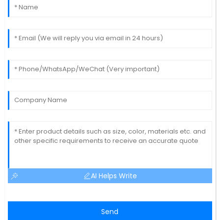
AI Helps Write
Send