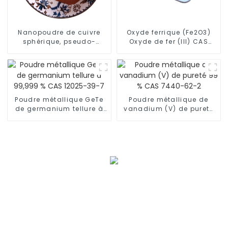
Nanopoudre de cuivre
Oxyde ferrique (Fe2O3)
sphérique, pseudo-
Oxyde de fer (III) CAS
sphérique, électrolytique
1309-37-1 Poudre
et en paillettes Cu CAS
sphérique Oxyde de fer
7440-50-8
rouge
Poudre métallique GeTe
Poudre métallique de
de germanium tellure à
vanadium (V) de pureté
99,999 % CAS 12025-39-7
99 % CAS 7440-62-2