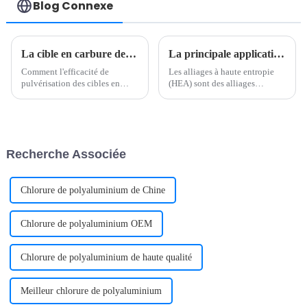
azabicyclo[2.2.1]heptane-
Blog Connexe
2-carboxylique |
C24H34BN3O4 | CAS
1256387-87-7
La cible en carbure de tungstène est-elle facile à pulvériser ? Comparez différents matériaux et explorez l'optimisation du procédé de pulvérisation.
La principale application des alliages à haute entropie (HEA)
Comment l'efficacité de
Les alliages à haute entropie
pulvérisation des cibles en
(HEA) sont des alliages
carbure de tungstène se
métalliques spéciaux composés
compare-t-elle à celle des
de cinq éléments métalliques
autres cibles ? Le carbure de
ou plus. Grâce à leur
tungstène (WC), matériau
microstructure unique et à leurs
cémenté de haute qualité, est
excellentes propriétés, les
Recherche Associée
largement reconnu dans
alliages métalliques à haute
l'industrie…
entropie sont…
Chlorure de polyaluminium de Chine
Chlorure de polyaluminium OEM
Chlorure de polyaluminium de haute qualité
Meilleur chlorure de polyaluminium