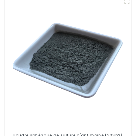
Poudre sphérique de sulfure d'antimoine (S3Sb2)