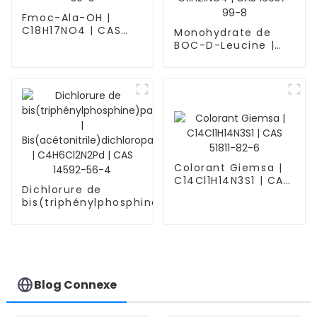
Fmoc-Ala-OH |
C18H17NO4 | CAS
Monohydrate de
35661-39-3
BOC-D-Leucine |
Boc-D-Leu-OH·H2O
| C11H21NO4 | CAS
16937-99-8
Colorant Giemsa |
C14Cl1H14N3S1 | CAS
Dichlorure de
51811-82-6
bis(triphénylphosphine)palladium(II)
|
Bis(acétonitrile)dichloropalladium(II)
| C4H6Cl2N2Pd | CAS 14592-56-4
Blog Connexe