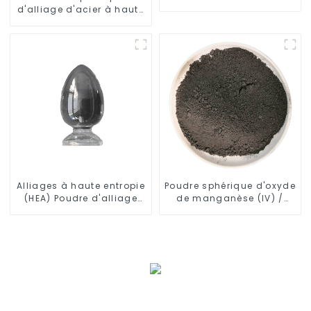
30CrMnSiA
d'alliage d'acier à haute
résistance FeCoNiMo
Alliages à haute entropie
Poudre sphérique d'oxyde
(HEA) Poudre d'alliage
de manganèse (IV) /
aluminium-fer-nickel-
dioxyde de manganèse
cobalt-chrome
(MnO2) CAS 1313-13-9
AlFeNiCoCr