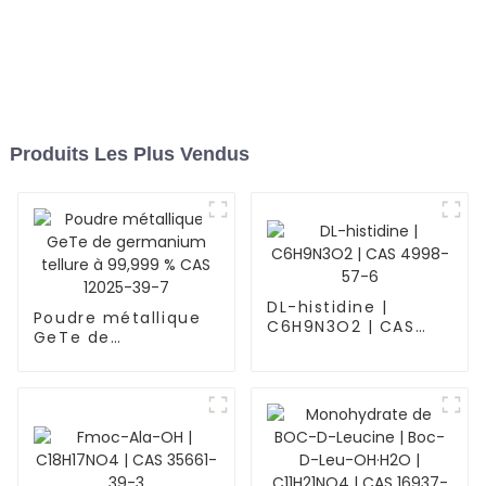
Produits Les Plus Vendus
DL-histidine |
Poudre métallique
C6H9N3O2 | CAS
GeTe de
4998-57-6
germanium tellure
à 99,999 % CAS
12025-39-7