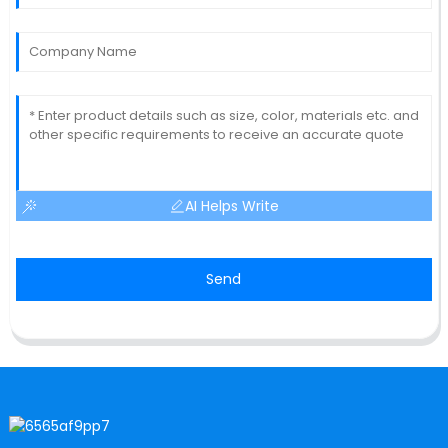
AI Helps Write
Send