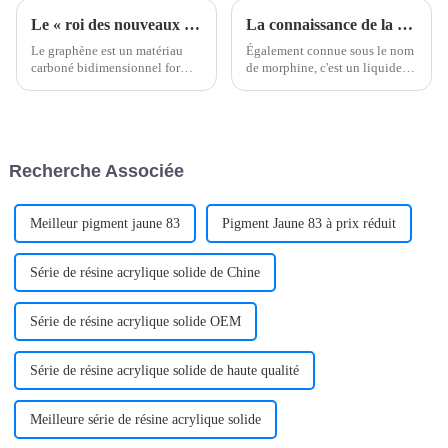
Le « roi des nouveaux matériaux » : le graphène
La connaissance de la chimie de la morpholine est largement répandue
Le graphène est un matériau
Également connue sous le nom
carboné bidimensionnel formé
de morphine, c'est un liquide
d'atomes de carbone disposés
huileux incolore à température
en hexagones et reliés les uns
ambiante. Point de fusion :
aux autres. Le graphène a une
-4,76 °C, point d'ébullition :
dureté élevée, une conductivité
128,3 °C. Densité :
thermique et électrique élevée,
1,0005 g/cm³ (20 °C). Indice de
Recherche Associée
une élasticité élevée...
réfraction : 1,4548. Point
d'éclair : 38 °C (coupelle
ouverte).
Meilleur pigment jaune 83
Pigment Jaune 83 à prix réduit
Série de résine acrylique solide de Chine
Série de résine acrylique solide OEM
Série de résine acrylique solide de haute qualité
Meilleure série de résine acrylique solide