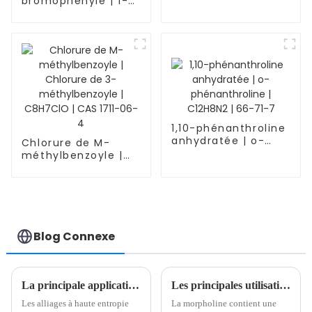
bromophényle | 1-
bromo-3,5-
diphénylbenzène |
C18H13Br | CAS
103068-20-8
1,10-phénanthroline
anhydratée | o-
Chlorure de M-
phénanthroline |
méthylbenzoyle |
C12H8N2 | 66-71-7
Chlorure de 3-
méthylbenzoyle |
C8H7ClO | CAS 1711-
06-4
Blog Connexe
La principale application des alliages à haute entropie (HEA)
Les principales utilisations de la morpholine et son développement ces dernières années
Les alliages à haute entropie
La morpholine contient une