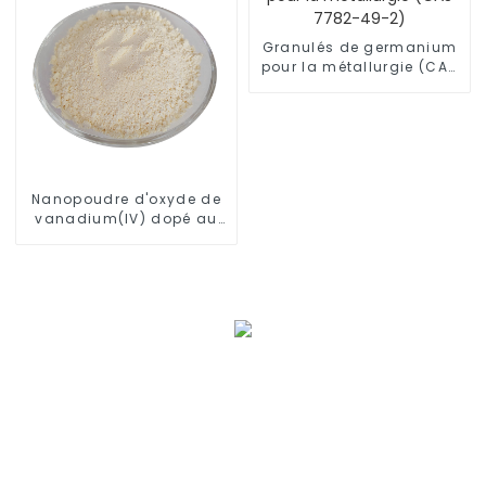
Granulés de germanium
pour la métallurgie (CAS
7782-49-2)
Nanopoudre d'oxyde de
vanadium(IV) dopé au
tungstène, VO2 dopé au
tungstène, CAS 12036-21-
4