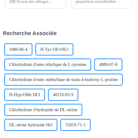
(HEA) sont des alliages
proportion considérable
métalliques spéciaux composés
d'inhibiteurs de corrosion des
de cinq éléments métalliques
métaux, principalement comme
ou plus. Grâce à leur
inhibiteur de rouille des gaz
microstructure unique et à leurs
métalliques pour empêcher la
excellentes propriétés, les
corrosion du métal par
Recherche Associée
alliages métalliques à haute
l'atmosphère, et a été largement
entropie sont…
utilisée dans les...
1080-06-4
H-Tyr-OEt•HCl
Chlorhydrate d'ester éthylique de L-tyrosine
4089-07-0
Chlorhydrate d'ester méthylique de trans-4-hydroxy-L-proline
H-Hyp-OMe·HCl
40216-83-9
Chlorhydrate d'hydrazide de DL-sérine
DL-sérine hydrazide Hcl
55819-71-1