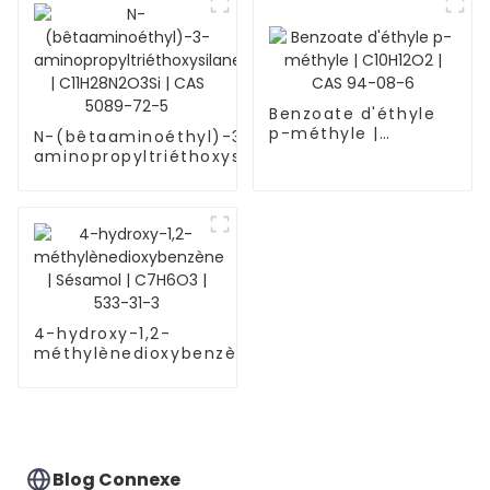
Benzoate d'éthyle
p-méthyle |
N-(bêtaaminoéthyl)-3-
C10H12O2 | CAS 94-
aminopropyltriéthoxysilane
08-6
| C11H28N2O3Si | CAS 5089-
72-5
4-hydroxy-1,2-
méthylènedioxybenzène
| Sésamol | C7H6O3 |
533-31-3
Blog Connexe