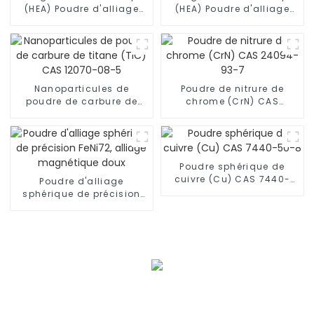
(HEA) Poudre d'alliage
(HEA) Poudre d'alliage
aluminium-4 titane-
aluminium-4 titane-
vanadium-fer-
vanadium-fer-chrome
germanium Al4TiVFeGe
Al4TiVFeCr
Nanoparticules de
Poudre de nitrure de
poudre de carbure de
chrome (CrN) CAS
titane (TiC) CAS 12070-
24094-93-7
08-5
Poudre sphérique de
cuivre (Cu) CAS 7440-
Poudre d'alliage
50-8
sphérique de précision
FeNi72, alliage
magnétique doux