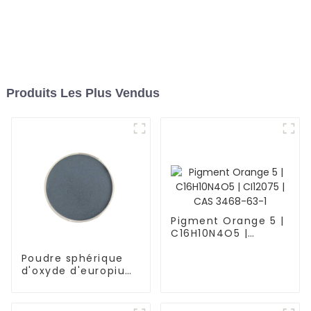
Produits Les Plus Vendus
Pigment Orange 5 |
C16H10N4O5 |
CI12075 | CAS 3468-
63-1
Poudre sphérique
d'oxyde d'europium
de terre rare Eu2O3,
n° CAS : 1308-96-9