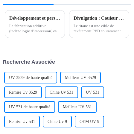
Développement et perspectives de la technologie de fabrication additive métallique
Divulgation : Couleur de revêtement PVD correspondant à diverses cibles et ses applications Cibles courantes et leurs couleurs de revêtement PVD correspondantes
La fabrication additive
Le titane est une cible de
(technologie d'impression) est
revêtement PVD couramment
une technologie de fabrication
utilisée, et ses revêtements en
révolutionnaire qui intègre la
nitrure, carbonitrure et oxyde
fabrication avancée, la
sont largement utilisés dans les
fabrication numérique, la
domaines industriels et
fabrication intelligente et la
décoratifs.
Recherche Associée
fabrication verte...
UV 3529 de haute qualité
Meilleur UV 3529
Remise Uv 3529
Chine Uv 531
UV 531
UV 531 de haute qualité
Meilleur UV 531
Remise Uv 531
Chine Uv 9
OEM UV 9