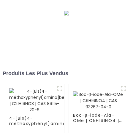
Produits Les Plus Vendus
Boc-β-iode-Ala-
4-[Bis(4-
OMe | C9H16INO4 |
méthoxyphényl)amino]benzaldéhyde
CAS 93267-04-0
| C21H19NO3 | CAS 89115-20-8