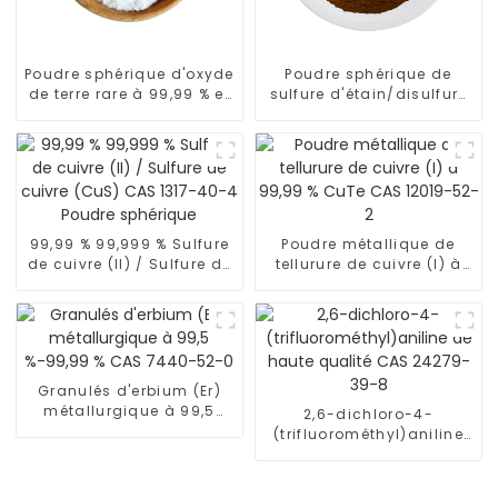
Poudre sphérique d'oxyde
Poudre sphérique de
de terre rare à 99,99 % et
sulfure d'étain/disulfure
d'oxyde de samarium
d'étain SnS2 à 99,9 %
(Sm2O3) CAS 12060-58-1
CAS 1315-01-1
99,99 % 99,999 % Sulfure
Poudre métallique de
de cuivre (II) / Sulfure de
tellurure de cuivre (I) à
cuivre (CuS) CAS 1317-
99,99 % CuTe CAS 12019-
40-4 Poudre sphérique
52-2
Granulés d'erbium (Er)
métallurgique à 99,5
2,6-dichloro-4-
%-99,99 % CAS 7440-52-
(trifluorométhyl)aniline
0
de haute qualité CAS
24279-39-8