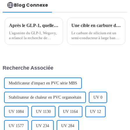
Blog Connexe
Après le GLP-1, quelle est la prochaine étape pour la perte de poids ?
Une cible en carbure de silicium peut-elle être pulvérisée en courant continu ? Des semi-conducteurs aux matériaux optoélectroniques, une interprétation complète des tendances futures.
L'agoniste du GLP-1, Wegovy,
Le carbure de silicium est un
a relancé la recherche de
semi-conducteur à large bande
traitements contre l'obésité. Des
interdite doté de nombreuses
alternatives, allant des
excellentes propriétés physico-
composés au goût amer aux
chimiques, telles qu'une dureté
stimulateurs de masse
élevée, un point de fusion
musculaire maigre et aux
élevé, une bonne stabilité
Recherche Associée
bactéries, sont déjà en phase
thermique et une excellente
clinique.
inertie chimique...
Modificateur d'impact en PVC série MBS
Stabilisateur de chaleur en PVC organoétain
UV 0
UV 1084
UV 1130
UV 1164
UV 12
UV 1577
UV 234
UV 284