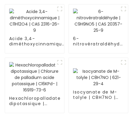
Acide 3,4-
6-
diméthoxycinnamique
nitrovératraldéhyde
| C11H12O4 | CAS 2316-
| C9H9NO5 | CAS
26-9
20357-25-9
Isocyanate de M-
tolyle | C8H7NO |
Hexachloropalladate
621-29-4
dipotassique |
Chlorure de
palladium acide
potassique |
Cl6KPd- | 16919-73-
6