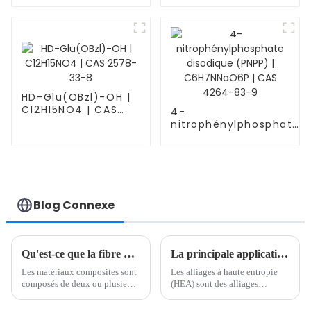
474688-73-8
1948-71-6
HD-Glu(OBzl)-OH |
C12H15NO4 | CAS
4-
2578-33-8
nitrophénylphosphate
disodique (PNPP) |
C6H7NNaO6P | CAS
4264-83-9
Blog Connexe
Qu'est-ce que la fibre de carbone ?
La principale application des alliages à haute entropie (HEA)
Les matériaux composites sont
Les alliages à haute entropie
composés de deux ou plusieurs
(HEA) sont des alliages
matériaux aux propriétés
métalliques spéciaux composés
différentes, obtenus par des
de cinq éléments métalliques