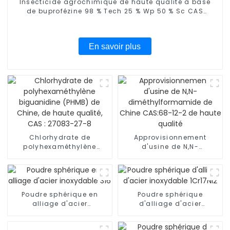
Insecticide agrochimique de haute qualité à base
de buprofézine 98 % Tech 25 % Wp 50 % Sc CAS
69327-76-0
En savoir plus
Chlorhydrate de
Approvisionnement
polyhexaméthylène
d'usine de N,N-
biguanidine (PHMB) de
diméthylformamide de
Chine, de haute qualité,
Chine CAS:68-12-2 de
CAS : 27083-27-8
haute qualité
Poudre sphérique en
Poudre sphérique
alliage d'acier
d'alliage d'acier
inoxydable 316
inoxydable 1Cr17Ni2