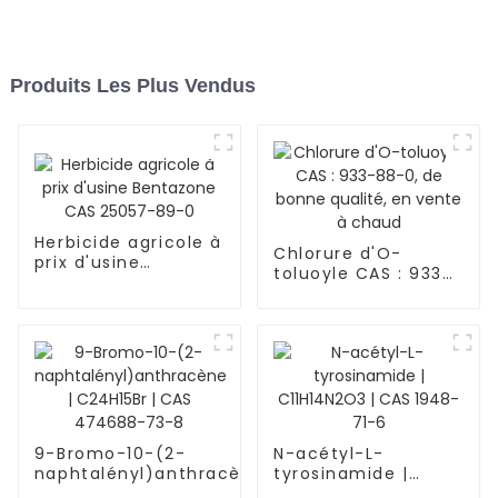
Produits Les Plus Vendus
Herbicide agricole à
Chlorure d'O-
prix d'usine
toluoyle CAS : 933-
Bentazone CAS
88-0, de bonne
25057-89-0
qualité, en vente à
chaud
9-Bromo-10-(2-
N-acétyl-L-
naphtalényl)anthracène
tyrosinamide |
| C24H15Br | CAS
C11H14N2O3 | CAS