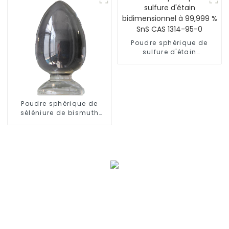
Poudre sphérique de
sulfure d'étain
bidimensionnel à 99,999
% SnS CAS 1314-95-0
Poudre sphérique de
séléniure de bismuth
(Bi2Se3) à 99,99 % CAS
12068-69-8