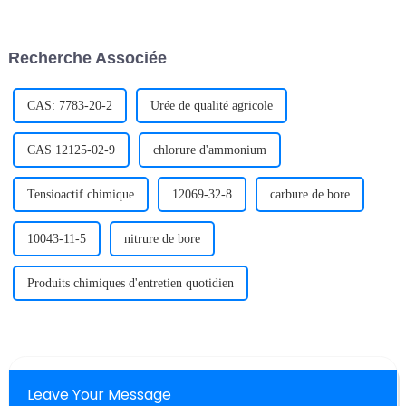
méthodes physiques ou
ou plus. Grâce à leur
chimiques, dans la
microstructure unique et à leurs
macrocomposition de
excellentes propriétés, les
Recherche Associée
matériaux aux propriétés
alliages métalliques à haute
nouvelles. Divers matériaux...
entropie sont…
CAS: 7783-20-2
Urée de qualité agricole
CAS 12125-02-9
chlorure d'ammonium
Tensioactif chimique
12069-32-8
carbure de bore
10043-11-5
nitrure de bore
Produits chimiques d'entretien quotidien
Leave Your Message