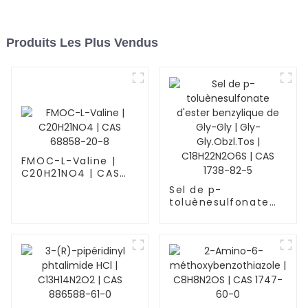
Produits Les Plus Vendus
FMOC-L-Valine |
C20H21NO4 | CAS
68858-20-8
Sel de p-
toluènesulfonate
d'ester benzylique
de Gly-Gly | Gly-
Gly.Obzl.Tos |
C18H22N2O6S | CAS
1738-82-5