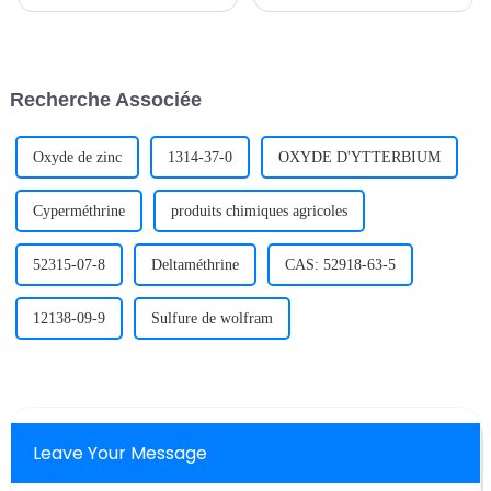
utilisée, et ses revêtements en
moins cinq métaux en
nitrure, carbonitrure et oxyde
quantités égales ou
sont largement utilisés dans les
approximativement égales. La
domaines industriels et
résistance spécifique de
décoratifs.
certains alliages à haute
Recherche Associée
entropie est bien supérieure à
celle des alliages traditionnels.
Oxyde de zinc
1314-37-0
OXYDE D'YTTERBIUM
Cyperméthrine
produits chimiques agricoles
52315-07-8
Deltaméthrine
CAS: 52918-63-5
12138-09-9
Sulfure de wolfram
Leave Your Message