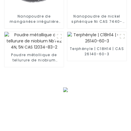
Nanopoudre de
Nanopoudre de nickel
manganèse irrégulière
sphérique Ni CAS 7440-
Mn CAS 7439-96-5
02-0
Terphényle | C18H14 | CAS
26140-60-3
Poudre métallique de
tellurure de niobium
NbTe2 4N, 5N CAS 12034-
83-2