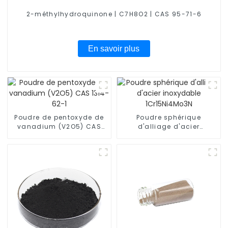
2-méthylhydroquinone | C7H8O2 | CAS 95-71-6
En savoir plus
Poudre de pentoxyde de
Poudre sphérique
vanadium (V2O5) CAS
d'alliage d'acier
1314-62-1
inoxydable 1Cr15Ni4Mo3N