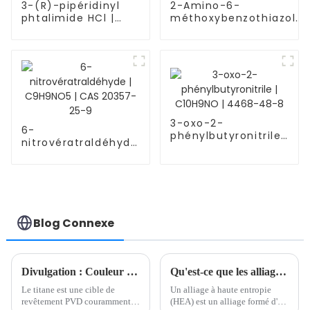
3-(R)-pipéridinyl
2-Amino-6-
phtalimide HCl |
méthoxybenzothiazole
C13H14N2O2 | CAS
| C8H8N2OS | CAS
886588-61-0
1747-60-0
3-oxo-2-
6-
phénylbutyronitrile
nitrovératraldéhyde
| C10H9NO | 4468-
| C9H9NO5 | CAS
48-8
20357-25-9
Blog Connexe
Divulgation : Couleur de revêtement PVD correspondant à diverses cibles et ses applications Cibles courantes et leurs couleurs de revêtement PVD correspondantes
Qu'est-ce que les alliages à haute entropie ?
Le titane est une cible de
Un alliage à haute entropie
revêtement PVD couramment
(HEA) est un alliage formé d'au