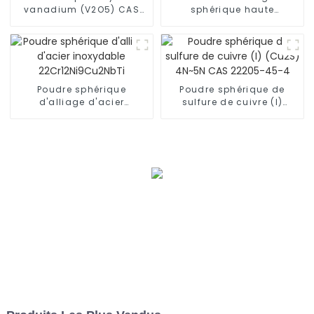
vanadium (V2O5) CAS
sphérique haute
1314-62-1
température à base de
cobalt M509
Poudre sphérique
Poudre sphérique de
d'alliage d'acier
sulfure de cuivre (I)
inoxydable
(Cu2S) 4N~5N CAS
22Cr12Ni9Cu2NbTi
22205-45-4