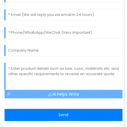
AI Helps Write
Send