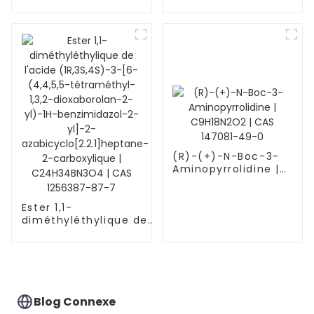
plantes, produits
chimiques
agricoles,
uniconazole CAS
83657-22-1
(R)-(+)-N-Boc-3-
Aminopyrrolidine |
C9H18N2O2 | CAS
147081-49-0
Ester 1,1-
diméthyléthylique de
l'acide (1R,3S,4S)-3-[6-
(4,4,5,5-tétraméthyl-
1,3,2-dioxaborolan-2-
yl)-1H-benzimidazol-2-
yl]-2-
azabicyclo[2.2.1]heptane-
Blog Connexe
2-carboxylique |