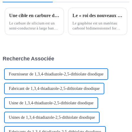
C24H34BN3O4 | CAS
1256387-87-7
Une cible en carbure de silicium peut-elle être pulvérisée en courant continu ? Des semi-conducteurs aux matériaux optoélectroniques, une interprétation complète des tendances futures.
Le « roi des nouveaux matériaux » : le graphène
Le carbure de silicium est un
Le graphène est un matériau
semi-conducteur à large bande
carboné bidimensionnel formé
interdite doté de nombreuses
d'atomes de carbone disposés
excellentes propriétés physico-
en hexagones et reliés les uns
chimiques, telles qu'une dureté
aux autres. Le graphène a une
élevée, un point de fusion
dureté élevée, une conductivité
élevé, une bonne stabilité
thermique et électrique élevée,
Recherche Associée
thermique et une excellente
une élasticité élevée...
inertie chimique...
Fournisseur de 1,3,4-thiadiazole-2,5-dithiolate disodique
Fabricant de 1,3,4-thiadiazole-2,5-dithiolate disodique
Usine de 1,3,4-thiadiazole-2,5-dithiolate disodique
Usines de 1,3,4-thiadiazole-2,5-dithiolate disodique
Fabricants de 1,3,4-thiadiazole-2,5-dithiolate disodique