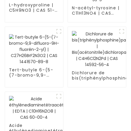
L-hydroxyproline |
N-acétyl-tyrosine |
C5H9NO3 | CAS 51-
C11H13NO4 | CAS
35-4
537-55-3
Tert-butyle 6-(5-
Dichlorure de
(7-bromo-9,9-
bis(triphénylphosphine)
difluoro-9H-
|
fluorén-2-yl) |
Bis(acétonitrile)dichlor
C27H26BrF2N3O2 |
| C4H6Cl2N2Pd | CAS 14
CAS 1441670-89-8
Acide
éthylènediaminetétraacétique