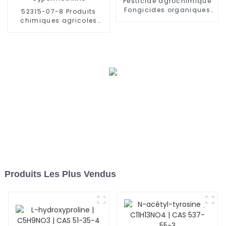
Pesticide agrochimique
Fongicides organiques
52315-07-8 Produits
Thiophanate-méthyle N°
chimiques agricoles
CAS 23564-05-8
Insecticide Lutte
antiparasitaire
Cyperméthrine
Produits Les Plus Vendus