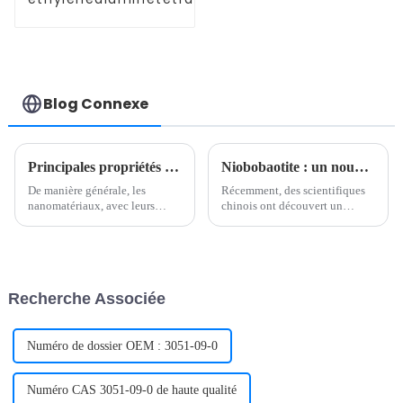
| EDTA | C10H16N2O8 | CAS 60-
00-4
Blog Connexe
Principales propriétés et applications des nanomatériaux
Niobobaotite : un nouveau minéral riche en métaux stratégiques
De manière générale, les
Récemment, des scientifiques
nanomatériaux, avec leurs
chinois ont découvert un
propriétés uniques, offrent de
nouveau minéral - la
nombreuses applications
niobobaotite, qui est un
innovantes dans les domaines
nouveau minéral riche en
de l’électronique, de la
métaux stratégiques, riche en
médecine, des matériaux et de
élément niobium dans le
Recherche Associée
l’énergie.
système industriel nucléaire
chinois et dans d'autres
domaines...
Numéro de dossier OEM : 3051-09-0
Numéro CAS 3051-09-0 de haute qualité