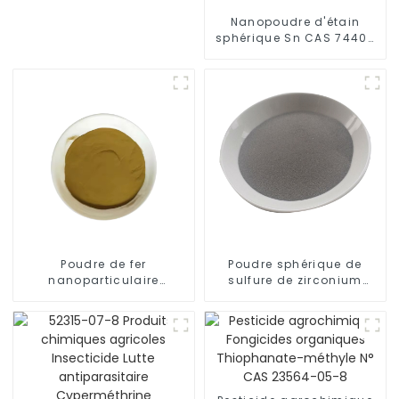
Nanopoudre d'étain
sphérique Sn CAS 7440-
31-5
Poudre de fer
Poudre sphérique de
nanoparticulaire
sulfure de zirconium
sphérique Fe CAS 7439-
(S2Zr) bidimensionnel à
89-6
99,99 % (CAS 12039-15-5)