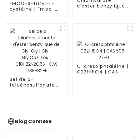
Chlorhydrate
FMOC-S-trityl-L-
d'ester benzylique
cystéine | Fmoc-
de L-alanine |
Cys(Trt)-OH |
C10H14ClNO2 | CAS
C37H31NO4S | CAS
5557-83-5
103213-32-7
O-crésolphtaléine |
C22H18O4 | CAS
596-27-0
Sel de p-
toluènesulfonate
d'ester benzylique
de Gly-Gly | Gly-
Gly.Obzl.Tos |
C18H22N2O6S | CAS
1738-82-5
Blog Connexe