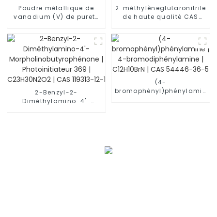
Poudre métallique de
2-méthylèneglutaronitrile
vanadium (V) de pureté
de haute qualité CAS
99 % CAS 7440-62-2
NO.1572-52-7
(4-
bromophényl)phénylamine
2-Benzyl-2-
| 4-bromodiphénylamine
Diméthylamino-4'-
| C12H10BrN | CAS 54446-
Morpholinobutyrophénone
36-5
| Photoinitiateur 369 |
C23H30N2O2 | CAS 119313-
12-1