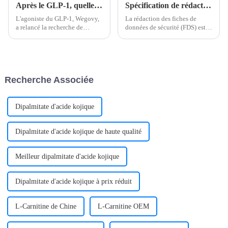
Après le GLP-1, quelle est la prochaine étape pour la perte de poids ?
Spécification de rédaction de fiches de données de sécurité
L'agoniste du GLP-1, Wegovy,
La rédaction des fiches de
a relancé la recherche de
données de sécurité (FDS) est
traitements contre l'obésité. Des
soumise à des lois,
alternatives, allant des
réglementations et normes
composés au goût amer aux
strictes. Les exigences
stimulateurs de masse
réglementaires peuvent varier
musculaire maigre et aux
d'un pays à l'autre, mais des
Recherche Associée
bactéries, sont déjà en phase
spécifications de rédaction
clinique.
communes…
Dipalmitate d'acide kojique
Dipalmitate d'acide kojique de haute qualité
Meilleur dipalmitate d'acide kojique
Dipalmitate d'acide kojique à prix réduit
L-Carnitine de Chine
L-Carnitine OEM