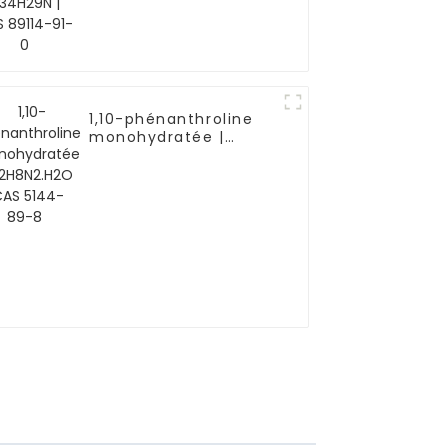
1,10-phénanthroline
monohydratée |
C12H8N2.H2O | CAS
5144-89-8