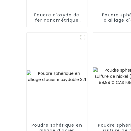
Poudre d'oxyde de
Poudre sph
fer nanométrique
d'alliage d
(Fe3O4)
rapide S
Nanoparticules de
magnétite CAS 1317-
61-9
Poudre sphérique en
Poudre sphér
alliage d'acier
sulfure de 