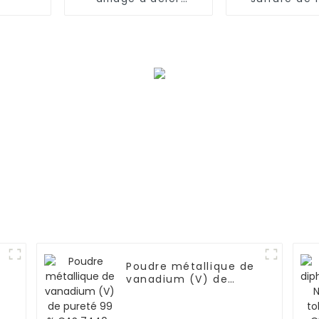
inoxydable 321
(NiS) à 99-
CAS 16812
Poudre métallique de
vanadium (V) de
S
pureté 99 % CAS
7440-62-2