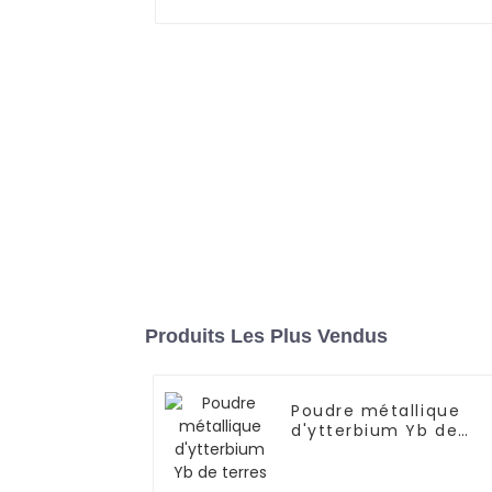
Produits Les Plus Vendus
Poudre métallique
d'ytterbium Yb de
terres rares pures CA
7440-64-4