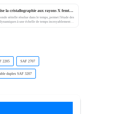
Une étude révolutionnaire utilise la cristallographie aux rayons X femtoseconde pour caractériser la structure dynamique 3D des MOF
nde sérielle résolue dans le temps, permet l'étude des
s dynamiques à une échelle de temps incroyablement
euses ...
AF 2205
SAF 2707
able duplex SAF 3207