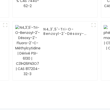
N4,3',5'-Tri-O-
-
Benzoyl-2'-Désoxy-
2'-Fluoro-2'-C-
Méthylcytidine |
Dérivé PSI-6130 |
C31H26FN3O7 | CAS
817204-32-3