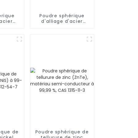
érique
Poudre sphérique
'acier
d'alliage d'acier
390
haute résistance
S280
ique de
Poudre sphérique de
nickel
tellurure de zinc