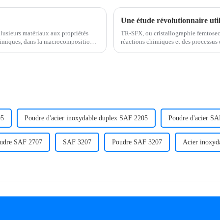
usieurs matériaux aux propriétés
TR-SFX, ou cristallographie femtoseco
himiques, dans la macrocomposition
réactions chimiques et des processu
x...
petite, offrant aux chercheurs de préci
05
Poudre d'acier inoxydable duplex SAF 2205
Poudre d'acier S
udre SAF 2707
SAF 3207
Poudre SAF 3207
Acier inoxyd