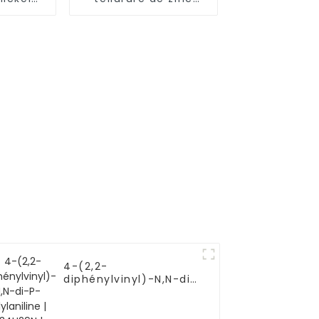
99,99 %
(ZnTe), matériau
-54-7
semi-conducteur à
99,99 %, CAS 1315-11-
3
4-(2,2-
diphénylvinyl)-N,N-di-
P-tolylaniline |
C34H29N | CAS 89114-
91-0