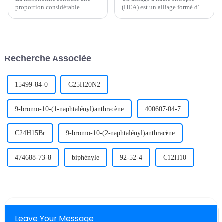
proportion considérable
(HEA) est un alliage formé d'au
d'inhibiteurs de corrosion des
moins cinq métaux en
métaux, principalement comme
quantités égales ou
inhibiteur de rouille des gaz
approximativement égales. La
métalliques pour empêcher la
résistance spécifique de
corrosion du métal par
certains alliages à haute
Recherche Associée
l'atmosphère, et a été largement
entropie est bien supérieure à
utilisée dans les...
celle des alliages traditionnels.
15499-84-0
C25H20N2
9-bromo-10-(1-naphtalényl)anthracène
400607-04-7
C24H15Br
9-bromo-10-(2-naphtalényl)anthracène
474688-73-8
biphényle
92-52-4
C12H10
Leave Your Message