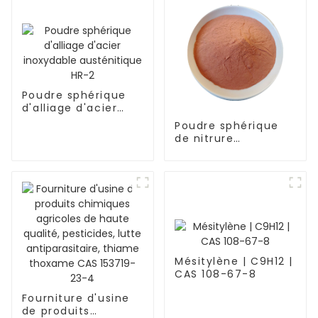
Poudre sphérique
d'alliage d'acier
inoxydable
Poudre sphérique
austénitique HR-2
de nitrure
d'aluminium AlN
Granulés d'AlN CAS
24304-00-5
Mésitylène | C9H12 |
CAS 108-67-8
Fourniture d'usine
de produits