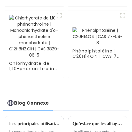
chimiques agricoles
de haute qualité,
pesticides, lutte
antiparasitaire,
thiame thoxame
CAS 153719-23-4
Phénolphtaléine |
C20H14O4 | CAS 77-
09-8
Chlorhydrate de
1,10-phénanthroline
| Monochlorhydrate
d'o-phénanthroline
monohydraté |
C12H8N2.ClH | CAS
3829-86-5
Blog Connexe
Les principales utilisations de la morpholine et son développement ces dernières années
Qu'est-ce que les alliages à haute entropie ?
La morpholine contient une
Un alliage à haute entropie