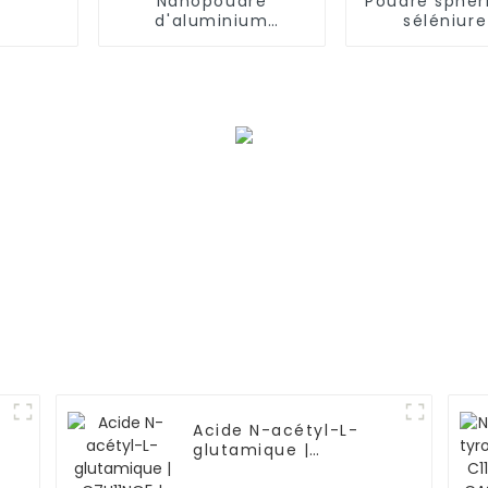
Nanopoudre
Poudre sphér
d'aluminium
séléniure
sphérique Al CAS
germanium 
7429-90-5
CAS 12065-
Acide N-acétyl-L-
glutamique |
C7H11NO5 | CAS 1188-