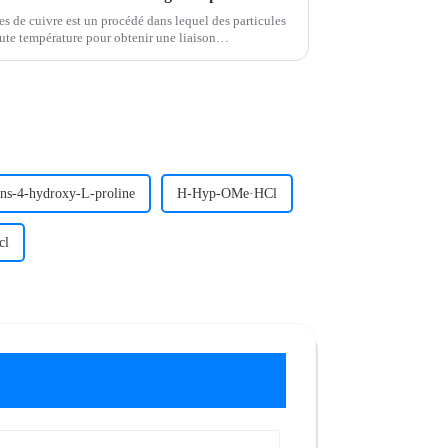
es de cuivre est un procédé dans lequel des particules
aute température pour obtenir une liaison
phase solide ou partielle.
rans-4-hydroxy-L-proline
H-Hyp-OMe·HCl
cl