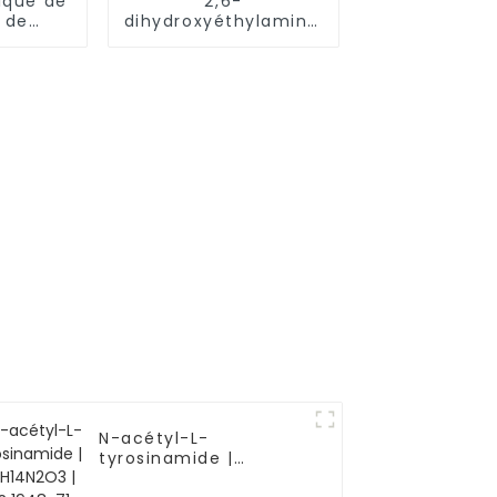
ique de
2,6-
 de
dihydroxyéthylaminotoluène
GeSe2
| C11H18N2O2 | CAS
11-1
149330-25-6
N-acétyl-L-
tyrosinamide |
C11H14N2O3 | CAS