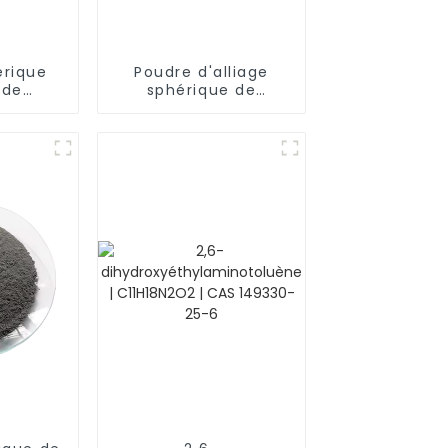
érique
Poudre d'alliage
 de
sphérique de
kel-fer-
précision FeNi72,
J32
alliage magnétique
doux