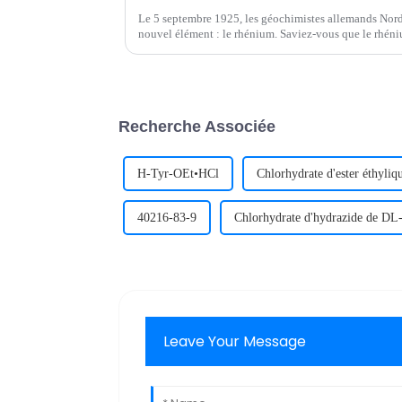
Le 5 septembre 1925, les géochimistes allemands Nord
nouvel élément : le rhénium. Saviez-vous que le rhéni
appelés « durs à cuire » ?
Recherche Associée
H-Tyr-OEt•HCl
Chlorhydrate d'ester éthyliq
40216-83-9
Chlorhydrate d'hydrazide de DL-
Leave Your Message