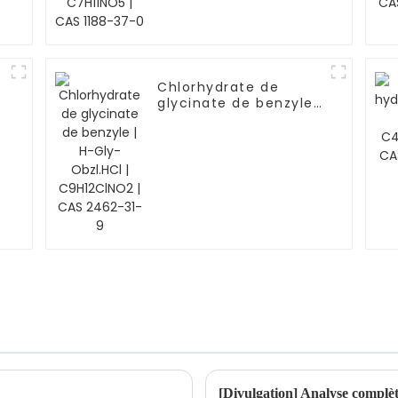
37-0
Chlorhydrate de
glycinate de benzyle |
H-Gly-Obzl.HCl |
C9H12ClNO2 | CAS
2462-31-9