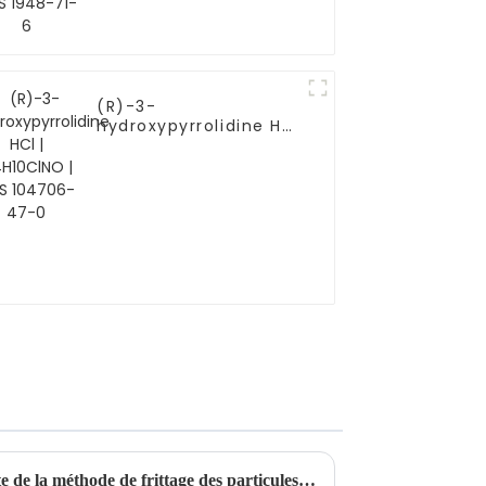
1948-71-6
(R)-3-
hydroxypyrrolidine HCl
| C4H10ClNO | CAS
104706-47-0
[Divulgation] Analyse complète de la méthode de frittage des particules de cuivre : analyse approfondie de quatre procédés