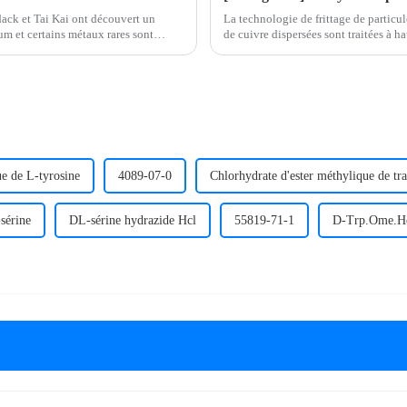
ack et Tai Kai ont découvert un
La technologie de frittage de particul
um et certains métaux rares sont
de cuivre dispersées sont traitées à h
métallurgique entre les particules en 
ue de L-tyrosine
4089-07-0
Chlorhydrate d'ester méthylique de t
sérine
DL-sérine hydrazide Hcl
55819-71-1
D-Trp.Ome.H