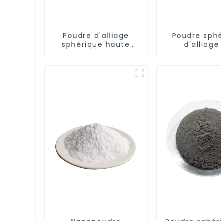
Poudre d'alliage
Poudre sph
sphérique haute
d'alliage
température
précision nic
NiCr25FeAlY
cobalt 4