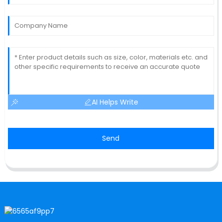
AI Helps Write
Send