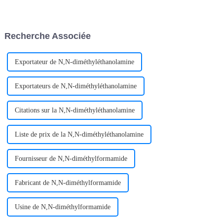
utilisés dans la méthode de
découvert un nouvel élément :
pulvérisation cathodique par
le rhénium. Saviez-vous que le
dépôt physique en phase
rhénium et certains métaux
vapeur (PVD).
rares sont appelés « durs à
Recherche Associée
cuire » ?
Exportateur de N,N-diméthyléthanolamine
Exportateurs de N,N-diméthyléthanolamine
Citations sur la N,N-diméthyléthanolamine
Liste de prix de la N,N-diméthyléthanolamine
Fournisseur de N,N-diméthylformamide
Fabricant de N,N-diméthylformamide
Usine de N,N-diméthylformamide