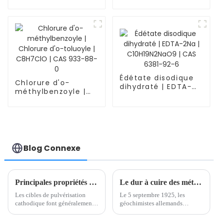
pyroglutamique |
Boc-D-Pyr.Oet |
C12H19NO5 | CAS
144978-35-8
Édétate disodique
Chlorure d'o-
dihydraté | EDTA-
méthylbenzoyle |
2Na | C10H19N2NaO9
Chlorure d'o-
| CAS 6381-92-6
toluoyle | C8H7ClO |
CAS 933-88-0
Blog Connexe
Principales propriétés et applications des cibles de pulvérisation cathodique
Le dur à cuire des métaux rares
Les cibles de pulvérisation
Le 5 septembre 1925, les
cathodique font généralement
géochimistes allemands
référence aux matériaux cibles
Nordack et Tai Kai ont