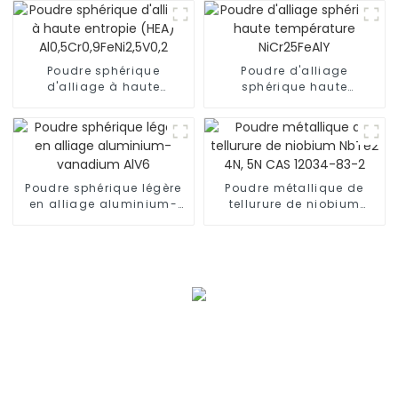
Chine CAS:68-12-2 de
haute qualité
Poudre sphérique
Poudre d'alliage
d'alliage à haute
sphérique haute
entropie (HEA)
température NiCr25FeAlY
Al0,5Cr0,9FeNi2,5V0,2
Poudre sphérique légère
Poudre métallique de
en alliage aluminium-
tellurure de niobium
vanadium AlV6
NbTe2 4N, 5N CAS 12034-
83-2