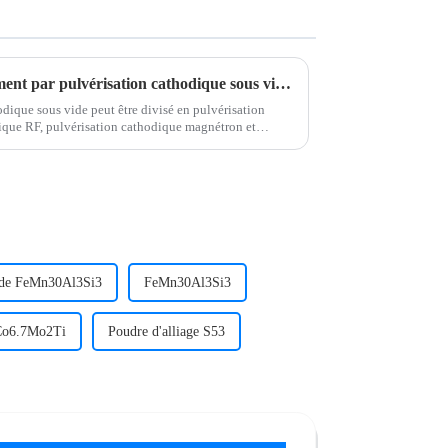
Science et pratique du revêtement par pulvérisation cathodique sous vide : une analyse approfondie de la classification, des paramètres du processus et des applications typiques
dique sous vide peut être divisé en pulvérisation
ique RF, pulvérisation cathodique magnétron et
lon son mode de fonctionnement et ses caractéristiques
 de FeMn30Al3Si3
FeMn30Al3Si3
5Co6.7Mo2Ti
Poudre d'alliage S53