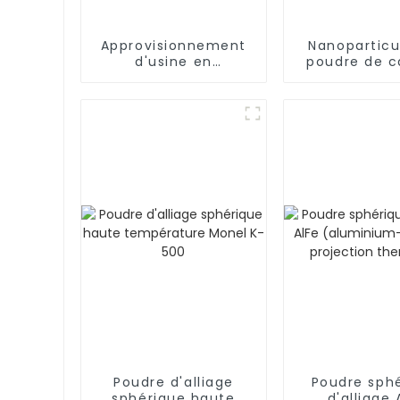
Approvisionnement
Nanoparticu
d'usine en
poudre de c
dipropionate de
de tantale
calcium pour
CAS 12070
additifs alimentaires
CAS : 4075-81-4 de
haute qualité
Poudre d'alliage
Poudre sph
sphérique haute
d'alliage 