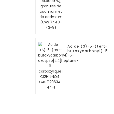
cadmium (CAS 7440
43-9)
Acide (S)-5-(tert-
butoxycarbonyl)-5-
azaspiro[2.4]heptane
6-carboxylique |
C12H19NO4 | CAS
1129634-44-1