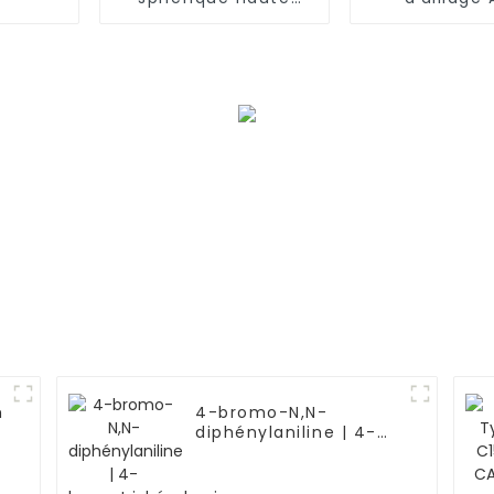
température Monel
(aluminium
K-500
pour proje
thermiq
m
4-bromo-N,N-
diphénylaniline | 4-
bromotriphénylamine
| C18H14BrN | CAS
36809-26-4