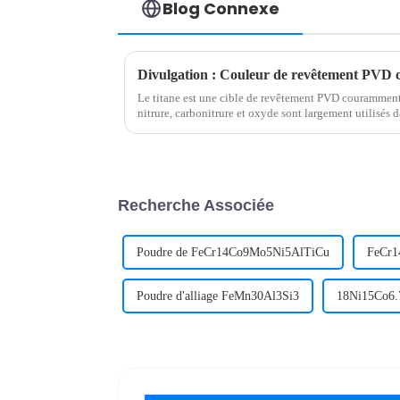
Blog Connexe
Le titane est une cible de revêtement PVD couramment 
nitrure, carbonitrure et oxyde sont largement utilisés 
décoratifs.
Recherche Associée
Poudre de FeCr14Co9Mo5Ni5AlTiCu
FeCr1
Poudre d'alliage FeMn30Al3Si3
18Ni15Co6