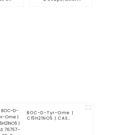
-fer)
Granulés de tellure
ction
Particules Te CAS
ue
13494-80-9
BOC-D-Tyr-Ome |
C15H21NO5 | CAS
76757-90-9