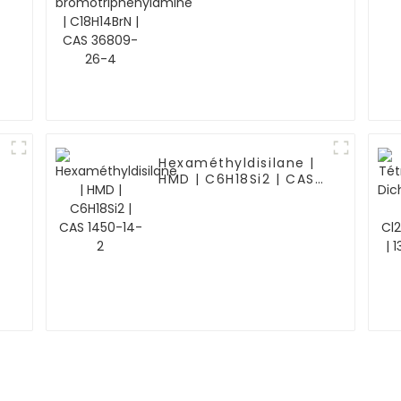
-
Hexaméthyldisilane |
HMD | C6H18Si2 | CAS
-
1450-14-2