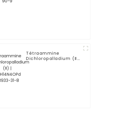
Tétraammine
Dichloropalladium (Ⅱ)
| Cl2H14N4OPd |
13933-31-8