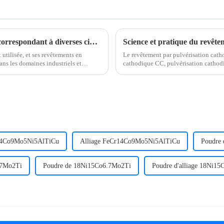
Divulgation : Couleur de revêtement PVD correspondant à diverses cibles et ses applications Cibles courantes et leurs couleurs de revêtement PVD correspondantes
utilisée, et ses revêtements en
Le revêtement par pulvérisation catho
dans les domaines industriels et
cathodique CC, pulvérisation cathod
pulvérisation cathodique réactive, se
d'application. Chaque méthode…
4Co9Mo5Ni5AlTiCu
Alliage FeCr14Co9Mo5Ni5AlTiCu
Poudre
.7Mo2Ti
Poudre de 18Ni15Co6.7Mo2Ti
Poudre d'alliage 18Ni1