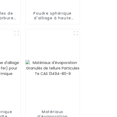
les de
Poudre sphérique
arbure
d'alliage à haute
 (TaC)
entropie (HEA)
-06-3
Al0.1CoCrFeNiCu0.5
érique
Matériaux
AlFe
d'évaporation