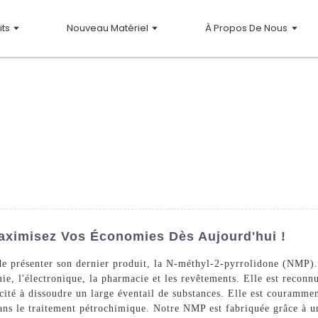
its
Nouveau Matériel
À Propos De Nous
aximisez Vos Économies Dès Aujourd'hui !
e présenter son dernier produit, la N-méthyl-2-pyrrolidone (NMP). 
ie, l'électronique, la pharmacie et les revêtements. Elle est reconn
pacité à dissoudre un large éventail de substances. Elle est courammen
ans le traitement pétrochimique. Notre NMP est fabriquée grâce à un