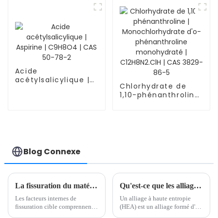
Acide
acétylsalicylique |
Chlorhydrate de
Aspirine | C9H8O4 |
1,10-phénanthroline
CAS 50-78-2
| Monochlorhydrate
d'o-phénanthroline
monohydraté |
C12H8N2.ClH | CAS
3829-86-5
Blog Connexe
La fissuration du matériau cible affecte-t-elle la lueur ? Analyse de trois facteurs clés et contre-mesures.
Qu'est-ce que les alliages à haute entropie ?
Les facteurs internes de
Un alliage à haute entropie
fissuration cible comprennent
(HEA) est un alliage formé d'au
principalement les défauts de
moins cinq métaux en