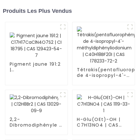
Produits Les Plus Vendus
Pigment jaune 191:2
|
Tétrakis(pentafluoroph
C17H17CaClN4O7S2
de 4-isopropyl-4'-
| CI 18795 | CAS
méthyldiphényliodonium
129423-54-7
C40H18BF20I | CAS 1782
2,2-
H-Glu(OEt)-OH |
Dibromodiphényle |
C7H13NO4 | CAS
C12H8Br2 | CAS
1119-33-1
13029-09-9