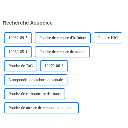
structure cristalline du matériau
quantités égales ou
lui-même, la répartition des
approximativement égales. La
contraintes internes et les
résistance spécifique de
traitements thermiques
certains alliages à haute
Recherche Associée
inégaux. Les défauts de la
entropie est bien supérieure à
structure cristalline…
celle des alliages traditionnels.
12069-89-5
Poudre de carbure d'hafnium
Poudre HfC
12069-85-1
Poudre de carbure de tantale
Poudre de TaC
12070-06-3
Nanopoudre de carbure de tantale
Poudre de carbonitrure de titane
Poudre de nitrure de carbone et de titane