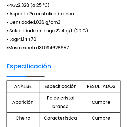
•
PKA
:
2,328 (a 25 ℃)
• Aspecto:
Po cristalino branco
• Densidade:
1,036 g/cm3
• Solubilidade en auga:
22,4 g/L (20 C)
• LogP:
1,14470
•
Masa exacta
:
131.094628657
Especificación
ANÁLISE
Especificación
RESULTADOS
Po de cristal
Aparición
Cumpre
branco
Cheiro
Característica
Cumpre