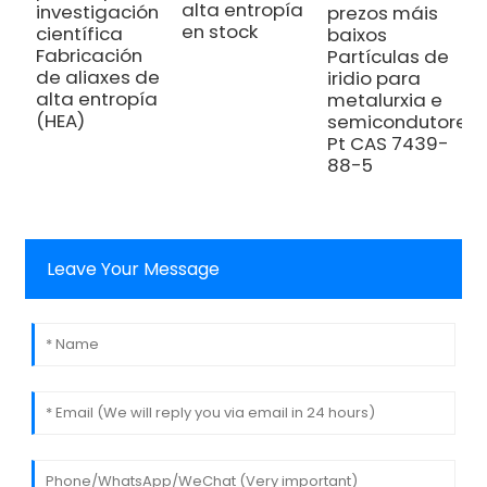
alta entropía
N
investigación
prezos máis
en stock
A
científica
baixos
a
Fabricación
Partículas de
de aliaxes de
iridio para
alta entropía
metalurxia e
(HEA)
semicondutores
Pt CAS 7439-
88-5
Leave Your Message