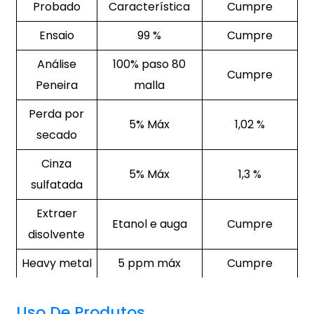
Probado
Característica
Cumpre
Ensaio
99 %
Cumpre
Análise
100% paso 80
Cumpre
Peneira
malla
Perda por
5% Máx
1,02 %
secado
Cinza
5% Máx
1,3 %
sulfatada
Extraer
Etanol e auga
Cumpre
disolvente
Heavy metal
5 ppm máx
Cumpre
Uso De Produtos