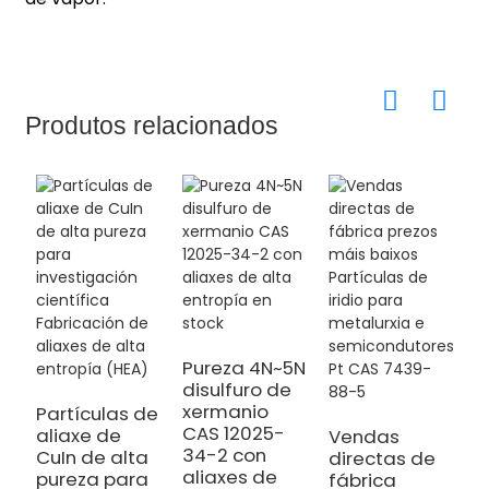
Produtos relacionados
Pureza 4N~5N
disulfuro de
M
xermanio
s
Partículas de
CAS 12025-
S
aliaxe de
Vendas
34-2 con
A
CuIn de alta
directas de
aliaxes de
S
pureza para
fábrica