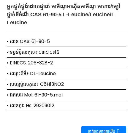
អ្នកផ្គត់ផ្គង់ដោយផ្ទាល់ អាមីណូអាស៊ីតអាមីណូ អាហារ/ម្សៅ
ថ្នាក់ទីចំណី CAS 61-90-5 L-Leucine/Leucine/L
Leucine
• លេខ CAS: 61-90-5
• ទម្ងន់ម៉ូលេគុល៖ ១៣១.១៧៥
• EINECS: 206-328-2
• ឈ្មោះគីមី៖ DL-Leucine
• រូបមន្តម៉ូលេគុល៖ C6H13NO2
• ឯកសារ Mol: 61-90-5.mol
• លេខកូដ Hs: 29309012
ទាក់ទង​មក​ពួក​យើង