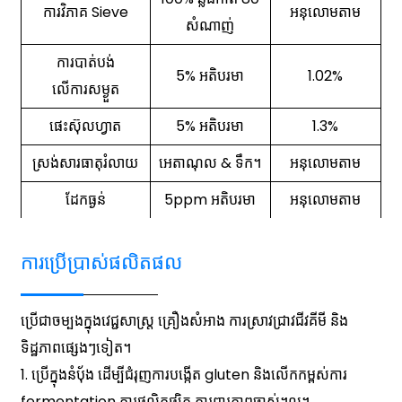
ការវិភាគ Sieve
អនុលោមតាម
សំណាញ់
ការបាត់បង់
5% អតិបរមា
1.02%
លើការសម្ងួត
ផេះស៊ុលហ្វាត
5% អតិបរមា
1.3%
ស្រង់សារធាតុរំលាយ
អេតាណុល & ទឹក។
អនុលោមតាម
ដែក​ធ្ងន់
5ppm អតិបរមា
អនុលោមតាម
ការប្រើប្រាស់ផលិតផល
ប្រើជាចម្បងក្នុងវេជ្ជសាស្ត្រ គ្រឿងសំអាង ការស្រាវជ្រាវជីវគីមី និង
ទិដ្ឋភាពផ្សេងៗទៀត។
1. ប្រើក្នុងនំប៉័ង ដើម្បីជំរុញការបង្កើត gluten និងលើកកម្ពស់ការ
fermentation ការផលិតផ្សិត ការពារភាពចាស់។ល។