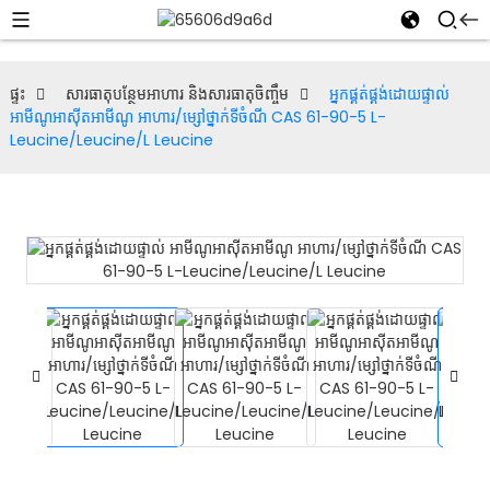
ផ្ទះ
សារធាតុបន្ថែមអាហារ និងសារធាតុចិញ្ចឹម
អ្នកផ្គត់ផ្គង់ដោយផ្ទាល់
អាមីណូអាស៊ីតអាមីណូ អាហារ/ម្សៅថ្នាក់ទីចំណី CAS 61-90-5 L-
Leucine/Leucine/L Leucine