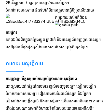
25 គីឡូក្រាម / ស្គរឬតាមតម្រូវការរបស់អ្នក។
ចំណាំ៖ សមាសភាព និងទំហំគីមីអាចត្រូវបានធ្វើឱ្យប្រសើរដោយ
តម្រូវការរបស់អតិថិជន
ការផ្ទុក៖
ទុកធុងបិទជិតក្នុងកន្លែងស្ងួត ត្រជាក់ និងមានខ្យល់ចេញចូលបានល្អ។
ទុក​ឱ្យ​ដាច់​ពី​ធុង​ផ្ទុក​គ្រឿង​ឧបភោគ​បរិភោគ ឬ​វត្ថុ​មិន​ត្រូវ​គ្នា។
ការការពារសុវត្ថិភាព
ការប្រុងប្រយ័ត្នសម្រាប់ការគ្រប់គ្រងដោយសុវត្ថិភាព
ដោះស្រាយនៅកន្លែងដែលមានខ្យល់ចេញចូលល្អ។ ស្លៀកសម្លៀក
បំពាក់ការពារសមរម្យ។ ជៀសវាងការប៉ះពាល់ស្បែក និងភ្នែក។
ជៀសវាងការបង្កើតធូលី និងអាសេរ៉ូល។ ប្រើឧបករណ៍មិនឆេះ។ ការពារ​
ភ្លើង​ដែល​បណ្តាល​មក​ពី​ចំហាយ​ទឹក​ដែល​ហូរ​ដោយ​ចរន្ត​អគ្គិសនី។