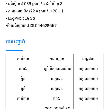
• ដង់ស៊ីតេ៖
1.036 ក្រាម / សង់ទីម៉ែត្រ 3
• ភាពរលាយទឹក៖
22.4 ក្រាម/L (20 C)
• LogP៖
១.១៤៤៧០
•
ម៉ាស់ពិតប្រាកដ
:
131.094628657
ការបញ្ជាក់
ការវិភាគ
ការបញ្ជាក់
លទ្ធផល
រូបរាង
ម្សៅគ្រីស្តាល់ពណ៌ស
អនុលោមតាម
ក្លិន
លក្ខណៈ
អនុលោមតាម
ភ្លក់
លក្ខណៈ
អនុលោមតាម
ការវិភាគ
99%
អនុលោមតាម
100% ឆ្លងកាត់ 80