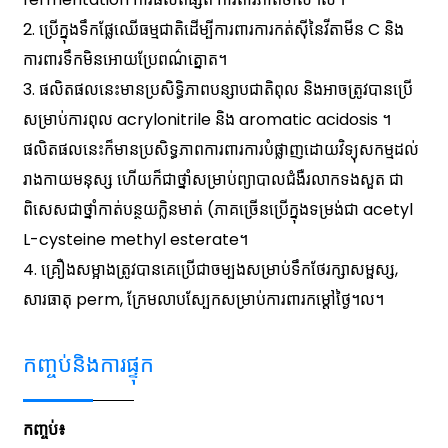
2. ប្រើក្នុងទឹកផ្លែឈើធម្មជាតិដើម្បីការពារការកត់សុីនៃវីតាមីន C និង
ការពារទឹកមិនអោយប្រែពណ៌ត្នោត។
3. ផលិតផលនេះមានប្រសិទ្ធិភាពបន្សាបជាតិពុល និងអាចត្រូវបានប្រើ
សម្រាប់ការពុល acrylonitrile និង aromatic acidosis ។
ផលិតផលនេះក៏មានប្រសិទ្ធភាពការពារការបំផ្លាញដោយវិទ្យុសកម្មដល់
រាងកាយមនុស្ស ហើយក៏ជាថ្នាំសម្រាប់ព្យាបាលជំងឺរលាកទងសួត ជា
ពិសេសជាថ្នាំកាត់បន្ថយក្លិនមាត់ (ភាគច្រើនប្រើក្នុងទម្រង់ជា acetyl
L-cysteine ​​methyl esterate។
4. គ្រឿងសម្អាង​ត្រូវ​បាន​គេ​ប្រើ​ជា​ចម្បង​សម្រាប់​ទឹក​ថែរក្សា​សម្ផស្ស,
សារធាតុ perm, ក្រែម​លាប​ស្បែក​សម្រាប់​ការពារ​កម្ដៅ​ថ្ងៃ។ល។
កញ្ចប់និងការផ្ទុក
កញ្ចប់៖