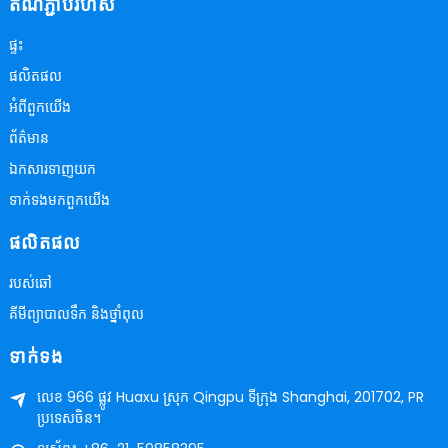
តំណ​ភ្ជាប់​រហ័ស
ផ្ទះ
ផលិតផល
អំពី​ពួក​យើង
ព័ត៌មាន
ឯកសារទាញយក
ទាក់ទង​មក​ពួក​យើង
ផលិតផល
របស់​ឆៅ
គីមីព្យាបាលទឹក និងថ្នាំពុល
ទាក់ទង
លេខ 966 ផ្លូវ Huaxu ស្រុក Qingpu ទីក្រុង Shanghai, 201702, PR
ប្រទេសចិន។