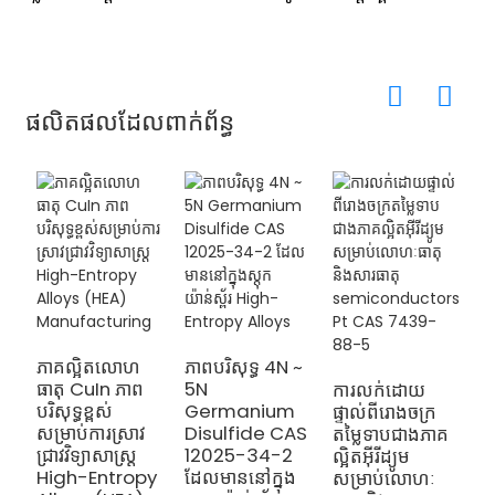
ផលិតផលដែលពាក់ព័ន្ធ
ភាគល្អិតលោហ
ភាពបរិសុទ្ធ 4N ~
វត
ធាតុ CuIn ភាព
5N
S
ការលក់ដោយ
បរិសុទ្ធខ្ពស់
Germanium
A
ផ្ទាល់ពីរោងចក្រ
សម្រាប់ការស្រាវ
Disulfide CAS
S
តម្លៃទាបជាងភាគ
ជ្រាវវិទ្យាសាស្ត្រ
12025-34-2
N
ល្អិតអ៊ីរីដ្យូម
High-Entropy
ដែលមាននៅក្នុង
H
សម្រាប់លោហៈ