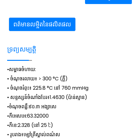
ព​ត៌​មាន​លម្អិត​នៃ​ផលិតផល
ទ្រព្យសម្បត្តិ
•
សម្ពាធចំហាយ
:
• ចំណុចរលាយ៖ > 300 °C (ភ្លឺ)
• ចំណុចរំពុះ៖ 225.8 °C នៅ 760 mmHg
• សន្ទស្សន៍ចំណាំងបែរ៖
1.4630 (ប៉ាន់ស្មាន)
•
ចំណុច​ពន្លឺ
:
៩០.៣ អង្សាសេ
•
ភីអេសអេ
:
63.32000
•
ភីខេ
:
2.328 (នៅ 25 ℃)
• រូបរាង៖
ម្សៅគ្រីស្តាល់ពណ៌ស