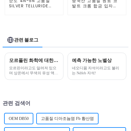
순도 4N-5N 고품질
중국산 고품질 원료 코
SILVER TELLURIDE
발트 크롬 합금 입자
CAS 12002-99-2 재고
CoCr 맞춤형 고 엔트로
있음 고엔트로피 합금
피 합금 (HEA)
포함
관련 블로그
모르폴린 화학에 대한 지식은 널리 퍼져 있습니다.
예측 가능한 노벨상
모르핀이라고도 알려져 있으
네오디뮴 자석이라고도 불리
며 상온에서 무색의 유성 액체
는 Ndfeb 자석!
입니다. 녹는점 -4.76℃, 끓는
점 128.3℃. 밀도
1.0005g/cm3(20℃). 굴절률
1.4548. 인화점 38℃ (오픈
컵)....
관련 검색어
OEM DB50
고품질 디아조늄염 Fb 황산염