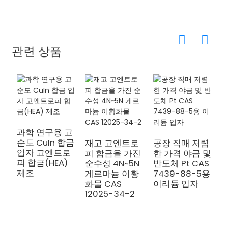
관련 상품
과학 연구용 고
순도 CuIn 합금
재고 고엔트로
공장 직매 저렴
입자 고엔트로
피 합금을 가진
한 가격 야금 및
피 합금(HEA)
순수성 4N~5N
반도체 Pt CAS
S
제조
게르마늄 이황
7439-88-5용
N
화물 CAS
이리듐 입자
12025-34-2