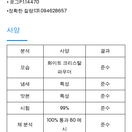
• 로그P:
1.14470
•
정확한 질량
:
131.094628657
사양
분석
사양
결과
화이트 크리스탈
모습
준수
파우더
냄새
특성
준수
맛본
특성
준수
시험
99%
준수
100% 통과 80 메
체 분석
준수
시