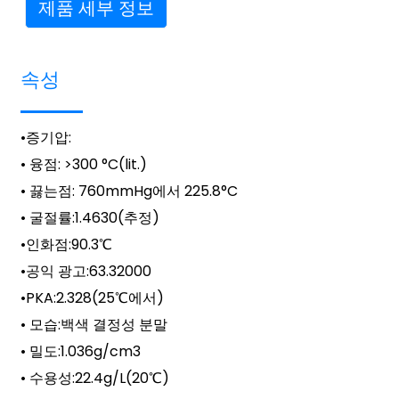
제품 세부 정보
속성
•
증기압
:
• 융점: >300 °C(lit.)
• 끓는점: 760mmHg에서 225.8°C
• 굴절률:
1.4630(추정)
•
인화점
:
90.3℃
•
공익 광고
:
63.32000
•
PKA
:
2.328(25℃에서)
• 모습:
백색 결정성 분말
• 밀도:
1.036g/cm3
• 수용성:
22.4g/L(20℃)