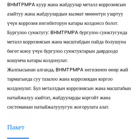
BHMTPMPA куур жана жабдуулар металл коррозиясын
азайтуу жана жабдуулардын кызмат мөөнөтүн узартуу
үчүн коррозия ингибиторун катары колдонсо болот.
Бургулоо суюктугу: BHMTPMPA бургулоо суюктугунда
металл коррозиясын жана масштабдын пайда болушуна
бөгөт коюу үчүн бургулоо суюктуктарын даярдоодо
кошумча катары колдонулат.
Жалпысынан алганда, BHMTPMPA негизинен өнөр жай
тармагында суу тазалоо жана коррозиядан коргоо
колдонулат. Бул металлдын коррозиясын жана масштабын
натыйжалуу азайтат, жабдууларды коргойт жана
системанын натыйжалуулугун жогорулата алат.
Пакет