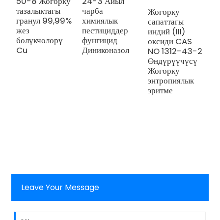
50-8 Жогорку
24-3 Айыл
тазалыктагы
чарба
Жогорку
гранул 99,99%
химиялык
сапаттагы
Ж
жез
пестициддер
индий (III)
т
бөлүкчөлөрү
фунгицид
оксиди CAS
T
Cu
Диниконазол
NO 1312-43-2
п
Өндүрүүчүсү
ө
Жогорку
ж
энтропиялык
к
эритме
ү
Ж
э
э
Leave Your Message