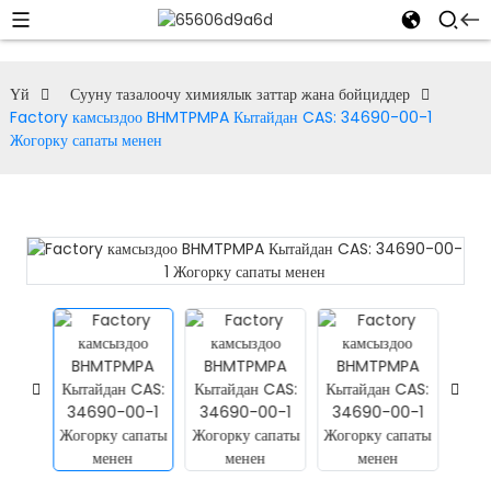
Үй
Сууну тазалоочу химиялык заттар жана бойциддер
Factory камсыздоо BHMTPMPA Кытайдан CAS: 34690-00-1
Жогорку сапаты менен