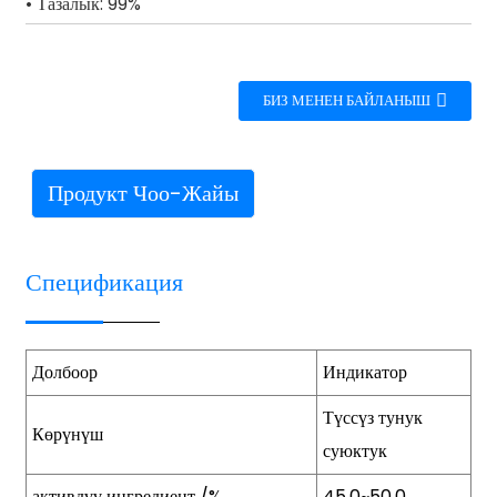
• Тазалык: 99%
БИЗ МЕНЕН БАЙЛАНЫШ
Продукт Чоо-Жайы
Спецификация
Долбоор
Индикатор
Түссүз тунук
Көрүнүш
суюктук
активдүү ингредиент /%
45,0~50,0