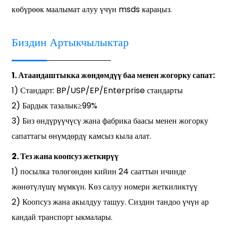
көбүрөөк маалымат алуу үчүн msds караңыз.
Биздин Артыкчылыктар
1. Атаандаштыкка жөндөмдүү баа менен жогорку сапат:
1) Стандарт: BP/USP/EP/Enterprise стандарты
2) Бардык тазалык≥99%
3) Биз өндүрүүчүсү жана фабрика баасы менен жогорку
сапаттагы өнүмдөрдү камсыз кыла алат.
2. Тез жана коопсуз жеткирүү
1) посылка төлөгөндөн кийин 24 сааттын ичинде
жөнөтүлүшү мүмкүн. Көз салуу номери жеткиликтүү
2) Коопсуз жана акылдуу ташуу. Сиздин тандоо үчүн ар
кандай транспорт ыкмалары.