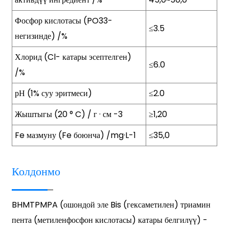
Фосфор кислотасы (PO33-
≤3.5
негизинде) /%
Хлорид (Cl- катары эсептелген)
≤6.0
/%
рН (1% суу эритмеси)
≤2.0
Жыштыгы (20 ° C) / г · см -3
≥1,20
Fe мазмуну (Fe боюнча) /mg·L-1
≤35,0
Колдонмо
BHMTPMPA (ошондой эле Bis (гексаметилен) триамин
пента (метиленфосфон кислотасы) катары белгилүү) -