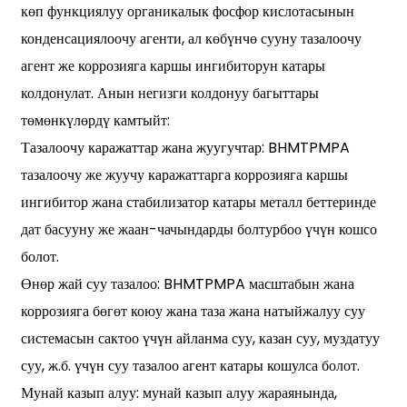
көп функциялуу органикалык фосфор кислотасынын
конденсациялоочу агенти, ал көбүнчө сууну тазалоочу
агент же коррозияга каршы ингибиторун катары
колдонулат. Анын негизги колдонуу багыттары
төмөнкүлөрдү камтыйт:
Тазалоочу каражаттар жана жуугучтар: BHMTPMPA
тазалоочу же жуучу каражаттарга коррозияга каршы
ингибитор жана стабилизатор катары металл беттеринде
дат басууну же жаан-чачындарды болтурбоо үчүн кошсо
болот.
Өнөр жай суу тазалоо: BHMTPMPA масштабын жана
коррозияга бөгөт коюу жана таза жана натыйжалуу суу
системасын сактоо үчүн айланма суу, казан суу, муздатуу
суу, ж.б. үчүн суу тазалоо агент катары кошулса болот.
Мунай казып алуу: мунай казып алуу жараянында,