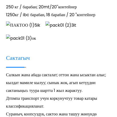
250 кг / барабан; 20mt/20''контейнер
1250кг / ibc барабан, 18 барабан / 20 "контейнер
Сактагыч
Салкын жана абада сакталат; оттон жана ысыктан алыс;
кылдат мамиле кылуу; сынык жок, агып кетүүдөн
сактаныңыз. туура шартта 1 жыл жарактуу.
Дтпмпа транспорт учун коркунучтуу товар катары
классификацияланат.
Сураныч, коопсуздук, сактоо жана ташуу жөнүндө