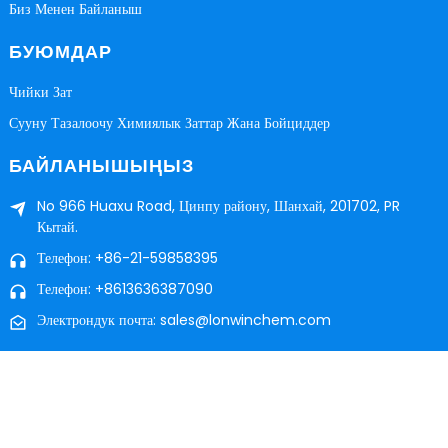
Биз Менен Байланыш
БУЮМДАР
Чийки Зат
Сууну Тазалоочу Химиялык Заттар Жана Бойциддер
БАЙЛАНЫШЫҢЫЗ
No 966 Huaxu Road, Цинпу району, Шанхай, 201702, PR
Кытай.
Телефон: +86-21-59858395
Телефон: +8613636387090
Электрондук почта: sales@lonwinchem.com