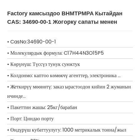
Factory камсыздоо BHMTPMPA Кытайдан
CAS: 34690-00-1 Жогорку сапаты менен
• CasNo:34690-00-1
• Молекулярдык формула: C17H44N3O15P5
• Көрүнүш: Түссүз тунук суюктук
• Колдонмо: каптоо көмөкчү агенттер, электроника ...
• Жеткирүү мөөнөтү: заказ ырастоодон кийин 2 жуманын
ичинде...
• Пакеттин жашы: 25кг/барабан
• Порт: Циндао порту
• Өндүрүш кубаттуулугу: 1000 метрикалык тонна/жыл