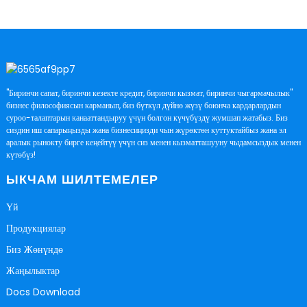
"Биринчи сапат, биринчи кезекте кредит, биринчи кызмат, биринчи чыгармачылык"
бизнес философиясын карманып, биз бүткүл дүйнө жүзү боюнча кардарлардын
суроо-талаптарын канааттандыруу үчүн болгон күчүбүздү жумшап жатабыз. Биз
сиздин иш сапарыңызды жана бизнесиңизди чын жүрөктөн куттуктайбыз жана эл
аралык рынокту бирге кеңейтүү үчүн сиз менен кызматташууну чыдамсыздык менен
күтөбүз!
ЫКЧАМ ШИЛТЕМЕЛЕР
Үй
Продукциялар
Биз Жөнүндө
Жаңылыктар
Docs Download