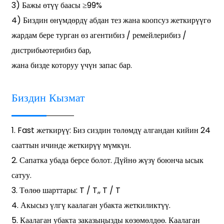
3) Бажы өтүү баасы ≥99%
4) Биздин өнүмдөрдү абдан тез жана коопсуз жеткирүүгө
жардам бере турган өз агентибиз / ремейлерибиз /
дистрибьютерибиз бар,
жана бизде которуу үчүн запас бар.
Биздин Кызмат
1. Fast жеткирүү: Биз сиздин төлөмдү алгандан кийин 24
сааттын ичинде жеткирүү мүмкүн.
2. Сапатка убада берсе болот. Дүйнө жүзү боюнча ысык
сатуу.
3. Төлөө шарттары: T / T,, T / T
4. Акысыз үлгү каалаган убакта жеткиликтүү.
5. Каалаган убакта заказыңызды көзөмөлдөө. Каалаган