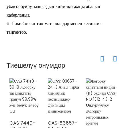
убакта буйрутмаңыздын кийинки жаңы абалын
кабарлаңыз.
6. Пакет: кесиптик материалдар менен кесиптик
таңгактоо.
Тиешелүү өнүмдөр
CAS 7440-
CAS: 83657-