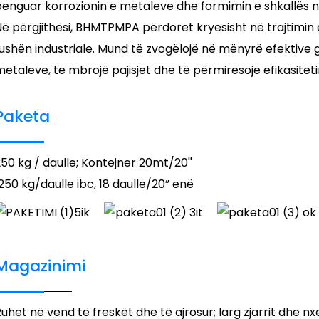
penguar korrozionin e metaleve dhe formimin e shkallës n
ë përgjithësi, BHMTPMPA përdoret kryesisht në trajtimin e
ushën industriale. Mund të zvogëlojë në mënyrë efektive g
etaleve, të mbrojë pajisjet dhe të përmirësojë efikasitetin
Paketa
50 kg / daulle; Kontejner 20mt/20''
250 kg/daulle ibc, 18 daulle/20” enë
Magazinimi
uhet në vend të freskët dhe të ajrosur; larg zjarrit dhe nx