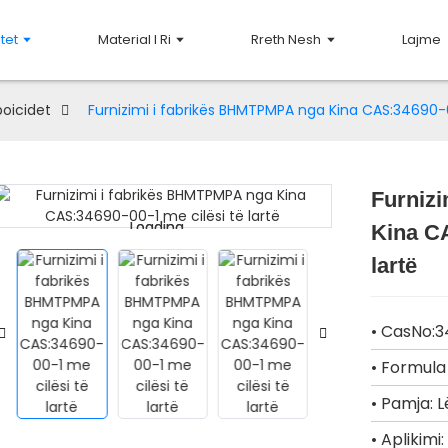
tet
Material I Ri
Rreth Nesh
Lajme
boicidet
Furnizimi i fabrikës BHMTPMPA nga Kina CAS:34690-0
Furniz
Loading...
Loading...
Kina CA
lartë
• CasNo:
• Formul
• Pamja: 
• Aplikimi