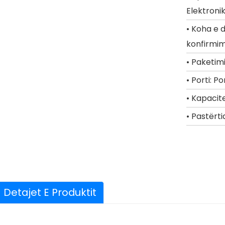
Elektronikë
• Koha e 
konfirmimi
• Paketim
• Porti: P
• Kapacit
• Pastërti
Detajet E Produktit