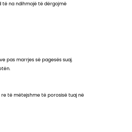
nd të na ndihmojë të dërgojmë
ve pas marrjes së pagesës suaj.
otën.
e re të mëtejshme të porosisë tuaj në