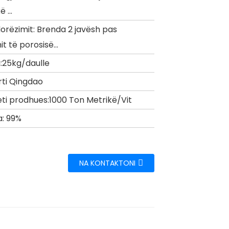
 ...
dorëzimit: Brenda 2 javësh pas
t të porosisë...
i:25kg/daulle
orti Qingdao
eti prodhues:1000 Ton Metrikë/Vit
a: 99%
NA KONTAKTONI