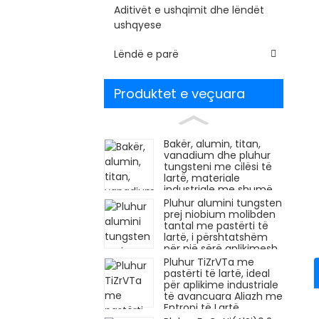
Aditivët e ushqimit dhe lëndët
ushqyese
Lëndë e parë
Produktet e veçuara
Bakër, alumin, titan,
vanadium dhe pluhur
tungsteni me cilësi të
lartë, materiale
industriale me shumë
qëllime, temperaturë të
Pluhur alumini tungsten
lartë dhe rezistencë
prej niobium molibden
ndaj korrozionit, ju
tantal me pastërti të
ndihmojnë të krijoni
lartë, i përshtatshëm
produkte me cilësi të
për një sërë aplikimesh
lartë!
industriale, cilësi të
Pluhur TiZrVTa me
besueshme, blini dhe
pastërti të lartë, ideal
shijoni zbritje! Aliazh me
për aplikime industriale
Entropi të Lartë
të avancuara Aliazh me
Entropi të Lartë