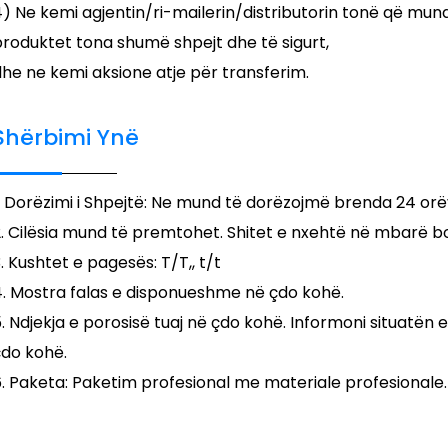
4) Ne kemi agjentin/ri-mailerin/distributorin tonë që mu
produktet tona shumë shpejt dhe të sigurt,
he ne kemi aksione atje për transferim.
Shërbimi Ynë
. Dorëzimi i Shpejtë: Ne mund të dorëzojmë brenda 24 orë
2. Cilësia mund të premtohet. Shitet e nxehtë në mbarë b
. Kushtet e pagesës: T/T,, t/t
4. Mostra falas e disponueshme në çdo kohë.
. Ndjekja e porosisë tuaj në çdo kohë. Informoni situatën 
çdo kohë.
. Paketa: Paketim profesional me materiale profesionale.