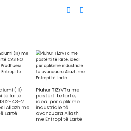
diumi (III)
Pluhur TiZrVTa me
i të lartë
pastërti të lartë,
1312-43-2
ideal për aplikime
Shitjet e
si Aliazh me
industriale të
drejtpërdrejta t
të Lartë
avancuara Aliazh
fabrikës Grimca
me Entropi të Lartë
aliazhit të titani
TiAI 67:33at