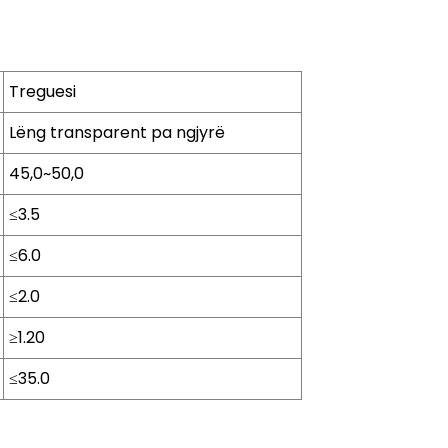
Treguesi
Lëng transparent pa ngjyrë
45,0~50,0
≤3.5
≤6.0
≤2.0
≥1.20
≤35.0