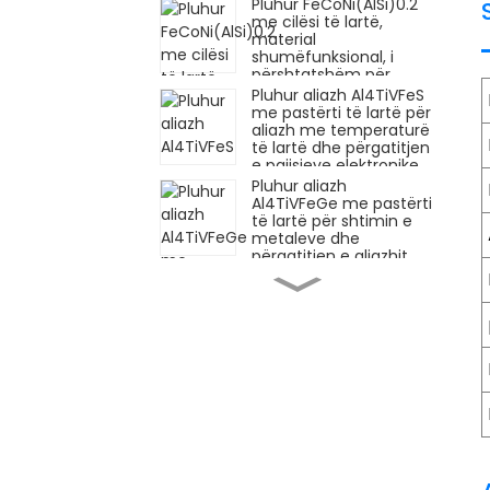
Pluhur FeCoNi(AlSi)0.2
me cilësi të lartë,
material
shumëfunksional, i
përshtatshëm për
aplikime të ndryshme
Pluhur aliazh Al4TiVFeS
industriale Aliazh me
me pastërti të lartë për
Entropi të Lartë
aliazh me temperaturë
të lartë dhe përgatitjen
e pajisjeve elektronike
Aliazh me Entropi të
Pluhur aliazh
Lartë
Al4TiVFeGe me pastërti
të lartë për shtimin e
metaleve dhe
përgatitjen e aliazhit
Aliazh me Entropi të
Aliazh pluhur metalik
Lartë
me performancë të
lartë Al4TiVFeCr,
material me shumë
qëllime, i përshtatshëm
për hapësirën ajrore
Fe50mn30co10cr10
dhe industritë kimike
Çmimi i fabrikës Lidhjet
Aliazh me entropi të
me entropi të lartë
lartë
Fe50Mn30Co10Cr10
Aliazh HEA Pluhur aliazh
me entropi të lartë
Toka e rrallë e
Europiumit Oksid Eu2O3