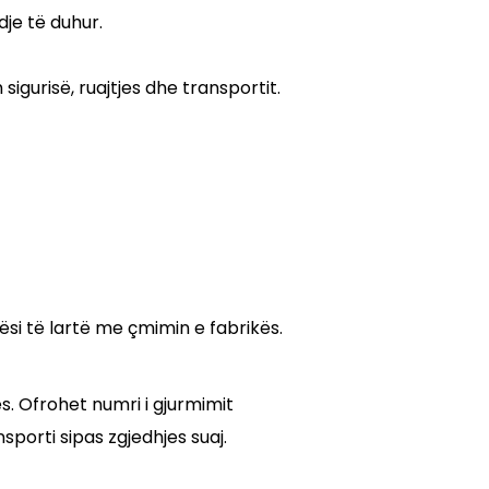
dje të duhur.
igurisë, ruajtjes dhe transportit.
si të lartë me çmimin e fabrikës.
. Ofrohet numri i gjurmimit
porti sipas zgjedhjes suaj.