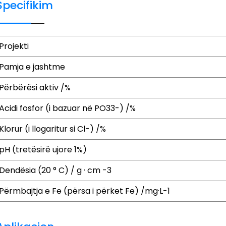
Specifikim
Projekti
Pamja e jashtme
Përbërësi aktiv /%
Acidi fosfor (i bazuar në PO33-) /%
Klorur (i llogaritur si Cl-) /%
pH (tretësirë ​​ujore 1%)
Dendësia (20 ° C) / g · cm -3
Përmbajtja e Fe (përsa i përket Fe) /mg·L-1