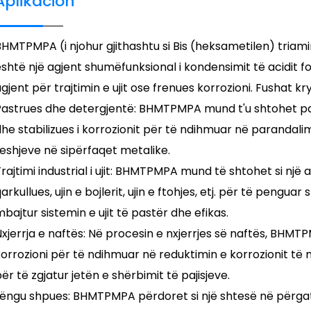
Aplikacion
HMTPMPA (i njohur gjithashtu si Bis (heksametilen) triam
shtë një agjent shumëfunksional i kondensimit të acidit f
gjent për trajtimin e ujit ose frenues korrozioni. Fushat kry
Pastrues dhe detergjentë: BHMTPMPA mund t'u shtohet pa
he stabilizues i korrozionit për të ndihmuar në parandalim
eshjeve në sipërfaqet metalike.
rajtimi industrial i ujit: BHMTPMPA mund të shtohet si një ag
arkullues, ujin e bojlerit, ujin e ftohjes, etj. për të pengu
bajtur sistemin e ujit të pastër dhe efikas.
xjerrja e naftës: Në procesin e nxjerrjes së naftës, BHMT
orrozioni për të ndihmuar në reduktimin e korrozionit të
ër të zgjatur jetën e shërbimit të pajisjeve.
Lëngu shpues: BHMTPMPA përdoret si një shtesë në përgati