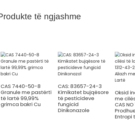
Produkte të ngjashme
CAS 7440-50-8
CAS: 83657-24-3
Granule me pastërti
Kimikatet bujqësore
Oksid in
të lartë 99,99%
të pesticideve
me cilës
grimca bakri Cu
fungicid
CAS NO 
Dinikonazole
Prodhue
Entropi 