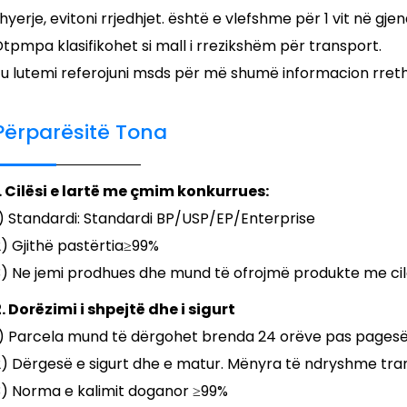
hyerje, evitoni rrjedhjet. është e vlefshme për 1 vit në gjen
tpmpa klasifikohet si mall i rrezikshëm për transport.
u lutemi referojuni msds për më shumë informacion rreth s
Përparësitë Tona
1. Cilësi e lartë me çmim konkurrues:
1) Standardi: Standardi BP/USP/EP/Enterprise
) Gjithë pastërtia≥99%
3) Ne jemi prodhues dhe mund të ofrojmë produkte me cilë
. Dorëzimi i shpejtë dhe i sigurt
1) Parcela mund të dërgohet brenda 24 orëve pas pagesës
) Dërgesë e sigurt dhe e matur. Mënyra të ndryshme trans
3) Norma e kalimit doganor ≥99%