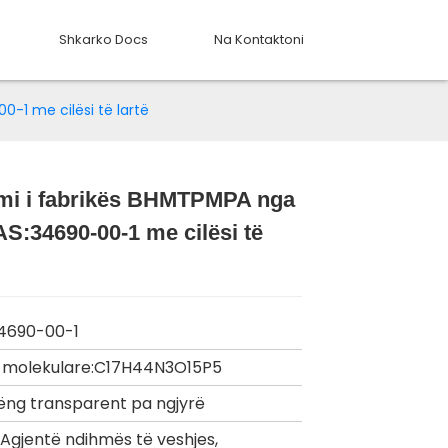
Shkarko Docs
Na Kontaktoni
0-1 me cilësi të lartë
imi i fabrikës BHMTPMPA nga
Loading...
Loading...
Loading...
Loading...
S:34690-00-1 me cilësi të
34690-00-1
a molekulare:C17H44N3O15P5
Lëng transparent pa ngjyrë
: Agjentë ndihmës të veshjes,