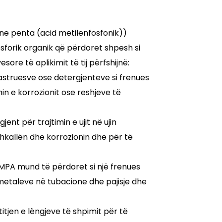
ine penta (acid metilenfosfonik))
osforik organik që përdoret shpesh si
esore të aplikimit të tij përfshijnë:
struesve ose detergjenteve si frenues
in e korrozionit ose reshjeve të
jent për trajtimin e ujit në ujin
ar shkallën dhe korrozionin dhe për të
PMPA mund të përdoret si një frenues
 metaleve në tubacione dhe pajisje dhe
tjen e lëngjeve të shpimit për të