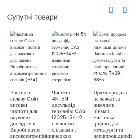
Супутні товари
Н
м
Частинки
Чистота
Прямі продажі
С
сплаву CuIn
4N~5N
на заводі за
S
високої
дисульфід
нижчими
№
чистоти для
германію CAS
цінами
В
наукових
12025-34-2 з
Частинка
с
досліджень
наявними
іридію для
Виробництво
сплавами з
металургії та
високоентропійних
високою
напівпровідників