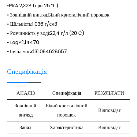
•
PKA
:
2,328 (при 25 ℃)
• Зовнішній вигляд:
Білий кристалічний порошок
• Щільність:
1,036 г/см3
• Розчинність у воді:
22,4 г/л (20 C)
• LogP:
1,14470
•
Точна маса
:
131.094628657
Специфікація
АНАЛІЗ
Специфікація
РЕЗУЛЬТАТИ
Зовнішній
Білий кристалічний
Відповідає
вигляд
порошок
Запах
Характеристика
Відповідає