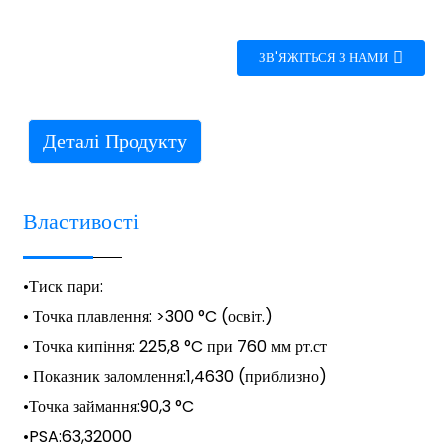
ЗВ'ЯЖІТЬСЯ З НАМИ
Деталі Продукту
Властивості
•
Тиск пари
:
• Точка плавлення: >300 °C (освіт.)
• Точка кипіння: 225,8 °C при 760 мм рт.ст
• Показник заломлення:
1,4630 (приблизно)
•
Точка займання
:
90,3 °C
•
PSA
:
63,32000