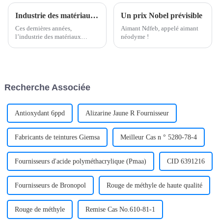
Industrie des matériaux d’impression 3D : innovation de pointe dans le secteur manufacturier
Un prix Nobel prévisible
Ces dernières années,
Aimant Ndfeb, appelé aimant
l’industrie des matériaux
néodyme !
d’impression 3D connaît une
croissance rapide et mène la
tendance de l’innovation de
l’industrie manufacturière avec
un développement unique.
Recherche Associée
Cette industrie ne nous a pas
seulement apporté...
Antioxydant 6ppd
Alizarine Jaune R Fournisseur
Fabricants de teintures Giemsa
Meilleur Cas n ° 5280-78-4
Fournisseurs d'acide polyméthacrylique (Pmaa)
CID 6391216
Fournisseurs de Bronopol
Rouge de méthyle de haute qualité
Rouge de méthyle
Remise Cas No.610-81-1