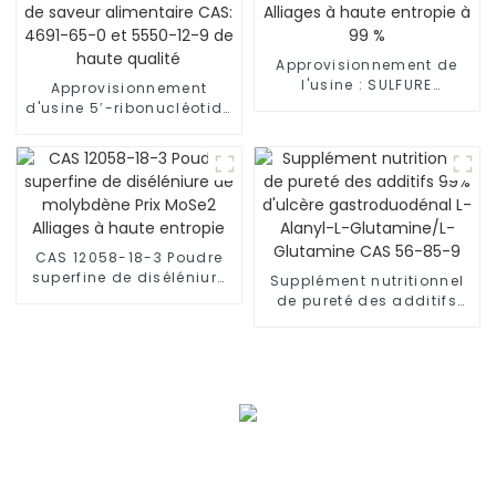
Approvisionnement de
l'usine : SULFURE
Approvisionnement
D'ARSENIC (II) N°
d'usine 5′-ribonucléotide
CAS : 1303-33-9 Alliages
disodique pour
à haute entropie à 99 %
rehausseur de saveur
alimentaire CAS: 4691-
65-0 et 5550-12-9 de
haute qualité
CAS 12058-18-3 Poudre
superfine de diséléniure
Supplément nutritionnel
de molybdène Prix MoSe2
de pureté des additifs
Alliages à haute entropie
99% d'ulcère
gastroduodénal L-
Alanyl-L-Glutamine/L-
Glutamine CAS 56-85-9