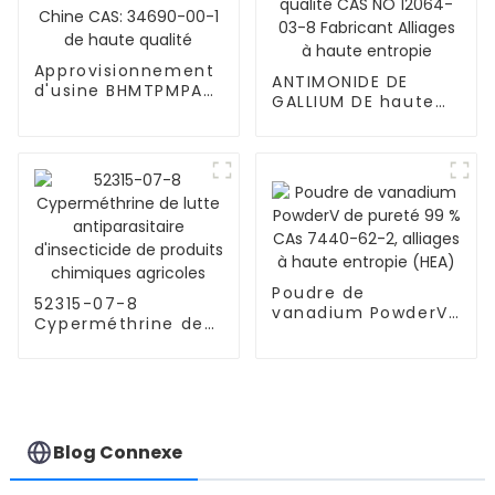
Approvisionnement
ANTIMONIDE DE
d'usine BHMTPMPA
GALLIUM DE haute
de Chine CAS:
qualité CAS NO
34690-00-1 de
12064-03-8
haute qualité
Fabricant Alliages à
haute entropie
Poudre de
52315-07-8
vanadium PowderV
Cyperméthrine de
de pureté 99 % CAs
lutte antiparasitaire
7440-62-2, alliages
d'insecticide de
à haute entropie
produits chimiques
(HEA)
agricoles
Blog Connexe