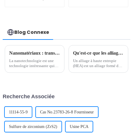
99.9%, 150nm,
pigment en poudre
noire, CAS 1314-06-
3, comme
catalyseur, alliage
à haute entropie
Blog Connexe
Nanomatériaux : transformer l'avenir de la médecine
Qu'est-ce que les alliages à haute entropie ?
La nanotechnologie est une
Un alliage à haute entropie
technologie intéressante qui
(HEA) est un alliage formé de
permet de créer de nouvelles
cinq métaux ou plus de
fonctions à l'échelle
quantité égale ou
nanométrique en contrôlant et
approximativement égale. La
en manipulant la structure et
résistance spécifique de
les propriétés des matériaux.
certains alliages à haute
Recherche Associée
Dans le domaine de la
entropie est bien meilleure que
biomédecine...
celle des alliages
traditionnels...
11114-55-9
Cas No.23783-26-8 Fournisseur
Sulfure de zirconium (ZrS2)
Usine PCA