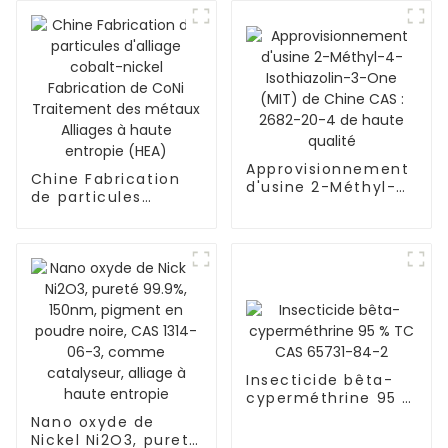
CAS : 1314-05-2
alliages à haute
Alliages à haute
entropie (HEA) à
entropie
prix d'usine
Approvisionnement
Chine Fabrication
d'usine 2-Méthyl-
de particules
4-Isothiazolin-3-
d'alliage cobalt-
One (MIT) de Chine
nickel Fabrication
CAS : 2682-20-4 de
de CoNi Traitement
haute qualité
des métaux Alliages
à haute entropie
(HEA)
Insecticide bêta-
cyperméthrine 95 %
TC CAS 65731-84-2
Nano oxyde de
Nickel Ni2O3, pureté