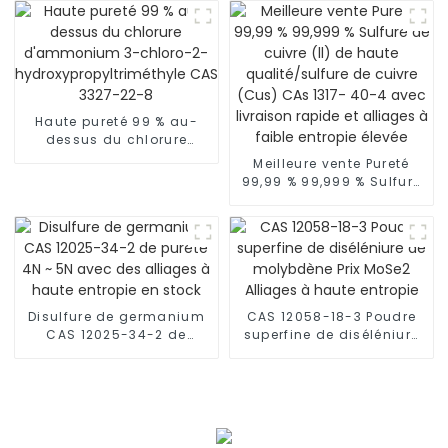
d'usine pour les additifs
alimentaires CAS
NO.9002-18-0
Haute pureté 99 % au-
dessus du chlorure
d'ammonium 3-chloro-
Meilleure vente Pureté
2-
99,99 % 99,999 % Sulfure
hydroxypropyltriméthyle
de cuivre (ll) de haute
CAS 3327-22-8
qualité/sulfure de cuivre
(Cus) CAs 1317- 40-4
avec livraison rapide et
alliages à faible entropie
élevée
Disulfure de germanium
CAS 12058-18-3 Poudre
CAS 12025-34-2 de
superfine de diséléniure
pureté 4N ~ 5N avec des
de molybdène Prix MoSe2
alliages à haute entropie
Alliages à haute entropie
en stock